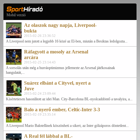
Mobil verzió
Az olaszok nagy napja, Liverpool-
bukta
2015-02-26 23:36:52
A Liverpool nem jutott a legjobb 16 közé az El-ben, miután a Besiktas ledolgozta...
Ráfagyott a mosoly az Arsenal
arcára
2015-02-25 23:14:43
A sorsolás után még a hurráoptimizmus jellemezte az Arsenal játékosainak
hangulatát,...
Suárez elbánt a Cityvel, nyert a
Juve
2015-02-24 23:09:44
Kísértetiesen hasonlított az idei Man. City-Barcelona BL-nyolcaddöntő a tavalyira, a...
Balo a nyerő ember, Celtic-Inter 3-3
2015-02-19 23:35:14
A Liverpool Mario Balotellinek köszönheti a sikert, az Inter gólzáporos döntetlent...
A Real fél lábbal a BL-