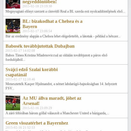
negyeddöntőben!
2015-02-18 23:19:30
Megnyugtató előnyt szerzett a címvédő Real a BL szerda esti nyolcaddöntőjének első...
BL: bizakodhat a Chelsea és a
Bayern
2015-02-17 23:06:54
Bár az eredmény alapján a Chelsea lehet elégedettebb, a látottak - például a hétszer...
Babosék továbbjutottak Dubajban
2015-02-17 14:02:08
Babos Tímea Kristina Mladenoviccsal az oldalán továbbjutott a páros első
fordulójából...
Svájci edző Szalai korábbi
csapatánál
2015-02-17 12:10:46
Menesztették Kasper Hjulmandot, a német labdarúgó-bajnokságban 14. helyezett
FSV...
Az MU állva maradt, jöhet az
Arsenal!
2015-02-16 23:09:29
A záró félórában három góllal válaszolt a Manchester United a házigazda,...
Green visszatérhet a Bayernhez
2015-02-16 21:52:53