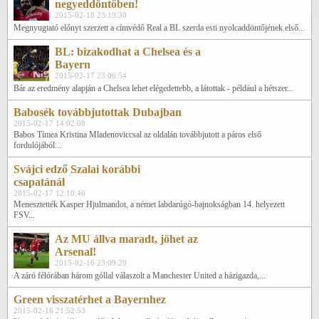
negyeddöntőben!
2015-02-18 23:19:30
Megnyugtató előnyt szerzett a címvédő Real a BL szerda esti nyolcaddöntőjének első...
BL: bizakodhat a Chelsea és a
Bayern
2015-02-17 23:06:54
Bár az eredmény alapján a Chelsea lehet elégedettebb, a látottak - például a hétszer...
Babosék továbbjutottak Dubajban
2015-02-17 14:02:08
Babos Tímea Kristina Mladenoviccsal az oldalán továbbjutott a páros első
fordulójából...
Svájci edző Szalai korábbi
csapatánál
2015-02-17 12:10:46
Menesztették Kasper Hjulmandot, a német labdarúgó-bajnokságban 14. helyezett
FSV...
Az MU állva maradt, jöhet az
Arsenal!
2015-02-16 23:09:29
A záró félórában három góllal válaszolt a Manchester United a házigazda,...
Green visszatérhet a Bayernhez
2015-02-16 21:52:53