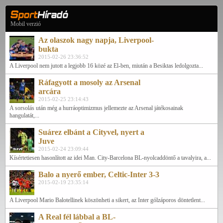
Mobil verzió
Az olaszok nagy napja, Liverpool-
bukta
2015-02-26 23:36:52
A Liverpool nem jutott a legjobb 16 közé az El-ben, miután a Besiktas ledolgozta...
Ráfagyott a mosoly az Arsenal
arcára
2015-02-25 23:14:43
A sorsolás után még a hurráoptimizmus jellemezte az Arsenal játékosainak
hangulatát,...
Suárez elbánt a Cityvel, nyert a
Juve
2015-02-24 23:09:44
Kísértetiesen hasonlított az idei Man. City-Barcelona BL-nyolcaddöntő a tavalyira, a...
Balo a nyerő ember, Celtic-Inter 3-3
2015-02-19 23:35:14
A Liverpool Mario Balotellinek köszönheti a sikert, az Inter gólzáporos döntetlent...
A Real fél lábbal a BL-