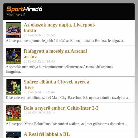
Mobil verzió
Az olaszok nagy napja, Liverpool-
bukta
2015-02-26 23:36:52
A Liverpool nem jutott a legjobb 16 közé az El-ben, miután a Besiktas ledolgozta...
Ráfagyott a mosoly az Arsenal
arcára
2015-02-25 23:14:43
A sorsolás után még a hurráoptimizmus jellemezte az Arsenal játékosainak
hangulatát,...
Suárez elbánt a Cityvel, nyert a
Juve
2015-02-24 23:09:44
Kísértetiesen hasonlított az idei Man. City-Barcelona BL-nyolcaddöntő a tavalyira, a...
Balo a nyerő ember, Celtic-Inter 3-3
2015-02-19 23:35:14
A Liverpool Mario Balotellinek köszönheti a sikert, az Inter gólzáporos döntetlent...
A Real fél lábbal a BL-