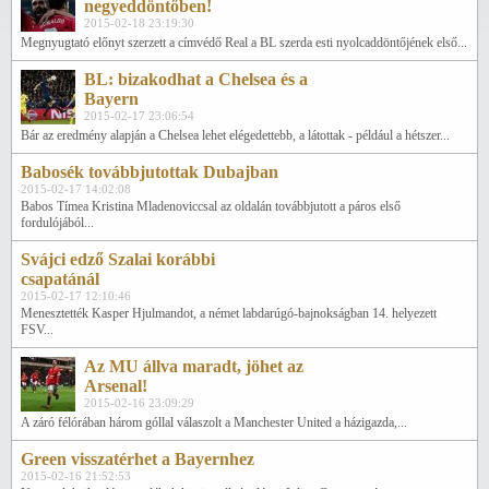
negyeddöntőben!
2015-02-18 23:19:30
Megnyugtató előnyt szerzett a címvédő Real a BL szerda esti nyolcaddöntőjének első...
BL: bizakodhat a Chelsea és a
Bayern
2015-02-17 23:06:54
Bár az eredmény alapján a Chelsea lehet elégedettebb, a látottak - például a hétszer...
Babosék továbbjutottak Dubajban
2015-02-17 14:02:08
Babos Tímea Kristina Mladenoviccsal az oldalán továbbjutott a páros első
fordulójából...
Svájci edző Szalai korábbi
csapatánál
2015-02-17 12:10:46
Menesztették Kasper Hjulmandot, a német labdarúgó-bajnokságban 14. helyezett
FSV...
Az MU állva maradt, jöhet az
Arsenal!
2015-02-16 23:09:29
A záró félórában három góllal válaszolt a Manchester United a házigazda,...
Green visszatérhet a Bayernhez
2015-02-16 21:52:53