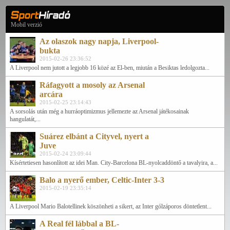
Mobil verzió
Az olaszok nagy napja, Liverpool-
bukta
2015-02-26 23:36:52
A Liverpool nem jutott a legjobb 16 közé az El-ben, miután a Besiktas ledolgozta...
Ráfagyott a mosoly az Arsenal
arcára
2015-02-25 23:14:43
A sorsolás után még a hurráoptimizmus jellemezte az Arsenal játékosainak
hangulatát,...
Suárez elbánt a Cityvel, nyert a
Juve
2015-02-24 23:09:44
Kísértetiesen hasonlított az idei Man. City-Barcelona BL-nyolcaddöntő a tavalyira, a...
Balo a nyerő ember, Celtic-Inter 3-3
2015-02-19 23:35:14
A Liverpool Mario Balotellinek köszönheti a sikert, az Inter gólzáporos döntetlent...
A Real fél lábbal a BL-