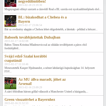
negyeddöntőben!
2015-02-18 23:19:30
Megnyugtató előnyt szerzett a címvédő Real a BL szerda esti nyolcaddöntőjének első...
BL: bizakodhat a Chelsea és a
Bayern
2015-02-17 23:06:54
Bár az eredmény alapján a Chelsea lehet elégedettebb, a látottak - például a hétszer...
Babosék továbbjutottak Dubajban
2015-02-17 14:02:08
Babos Tímea Kristina Mladenoviccsal az oldalán továbbjutott a páros első
fordulójából...
Svájci edző Szalai korábbi
csapatánál
2015-02-17 12:10:46
Menesztették Kasper Hjulmandot, a német labdarúgó-bajnokságban 14. helyezett
FSV...
Az MU állva maradt, jöhet az
Arsenal!
2015-02-16 23:09:29
A záró félórában három góllal válaszolt a Manchester United a házigazda,...
Green visszatérhet a Bayernhez
2015-02-16 21:52:53