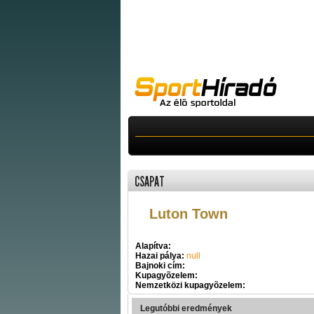
CSAPAT
Luton Town
Alapítva:
Hazai pálya:
null
Bajnoki cím:
Kupagyõzelem:
Nemzetközi kupagyõzelem:
Legutóbbi eredmények