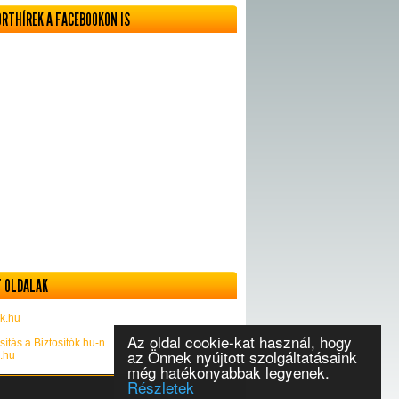
ORTHÍREK A FACEBOOKON IS
 OLDALAK
k.hu
Az oldal cookie-kat használ, hogy
sítás a Biztosítók.hu-n
az Önnek nyújtott szolgáltatásaink
k.hu
még hatékonyabbak legyenek.
Részletek