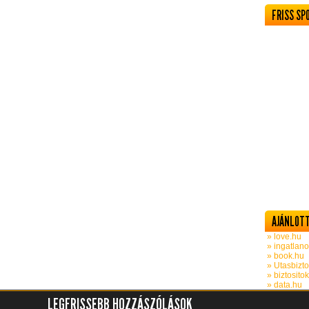
FRISS SP
AJÁNLOTT
» love.hu
» ingatlano
» book.hu
» Utasbizto
» biztosito
» data.hu
LEGFRISSEBB HOZZÁSZÓLÁSOK