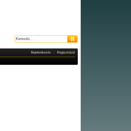
|
Bejelentkezés
Regisztráció