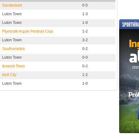
Sunderland
0-5
Luton Town
1-3
Luton Town
1-0
Plymouth Argyle Football Club
1-2
Luton Town
3-2
Southampton
0-2
Luton Town
0-0
Ipswich Town
0-2
Hull City
1-2
Luton Town
1-0