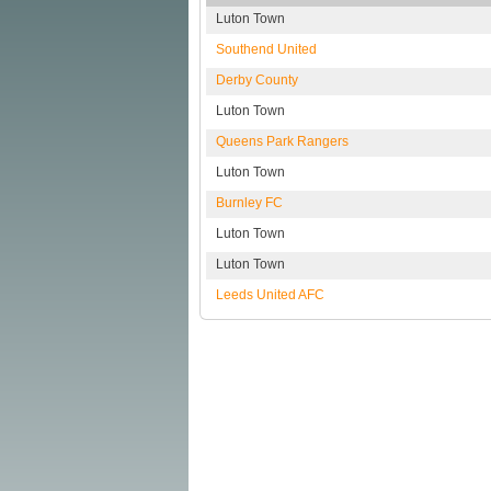
Luton Town
Southend United
Derby County
Luton Town
Queens Park Rangers
Luton Town
Burnley FC
Luton Town
Luton Town
Leeds United AFC