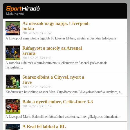
Mobil verzió
Az olaszok nagy napja, Liverpool-
bukta
2015-02-26 23:36:52
A Liverpool nem jutott a legjobb 16 közé az El-ben, miután a Besiktas ledolgozta...
Ráfagyott a mosoly az Arsenal
arcára
2015-02-25 23:14:43
A sorsolás után még a hurráoptimizmus jellemezte az Arsenal játékosainak
hangulatát,...
Suárez elbánt a Cityvel, nyert a
Juve
2015-02-24 23:09:44
Kísértetiesen hasonlított az idei Man. City-Barcelona BL-nyolcaddöntő a tavalyira, a...
Balo a nyerő ember, Celtic-Inter 3-3
2015-02-19 23:35:14
A Liverpool Mario Balotellinek köszönheti a sikert, az Inter gólzáporos döntetlent...
A Real fél lábbal a BL-