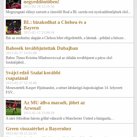
negyeddöntőben!
2015-02-18 23:19:30
Megnyugtató előnyt szerzett a címvédő Real a BL szerda esti nyolcaddöntőjének első...
BL: bizakodhat a Chelsea és a
Bayern
2015-02-17 23:06:54
Bár az eredmény alapján a Chelsea lehet elégedettebb, a látottak - például a hétszer...
Babosék továbbjutottak Dubajban
2015-02-17 14:02:08
Babos Tímea Kristina Mladenoviccsal az oldalán továbbjutott a páros első
fordulójából...
Svájci edző Szalai korábbi
csapatánál
2015-02-17 12:10:46
Menesztették Kasper Hjulmandot, a német labdarúgó-bajnokságban 14. helyezett
FSV...
Az MU állva maradt, jöhet az
Arsenal!
2015-02-16 23:09:29
A záró félórában három góllal válaszolt a Manchester United a házigazda,...
Green visszatérhet a Bayernhez
2015-02-16 21:52:53