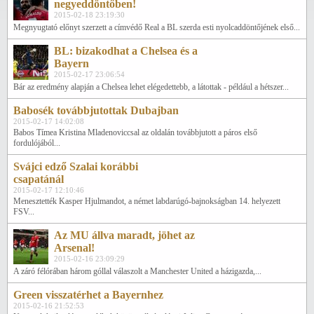
negyeddöntőben!
2015-02-18 23:19:30
Megnyugtató előnyt szerzett a címvédő Real a BL szerda esti nyolcaddöntőjének első...
BL: bizakodhat a Chelsea és a
Bayern
2015-02-17 23:06:54
Bár az eredmény alapján a Chelsea lehet elégedettebb, a látottak - például a hétszer...
Babosék továbbjutottak Dubajban
2015-02-17 14:02:08
Babos Tímea Kristina Mladenoviccsal az oldalán továbbjutott a páros első
fordulójából...
Svájci edző Szalai korábbi
csapatánál
2015-02-17 12:10:46
Menesztették Kasper Hjulmandot, a német labdarúgó-bajnokságban 14. helyezett
FSV...
Az MU állva maradt, jöhet az
Arsenal!
2015-02-16 23:09:29
A záró félórában három góllal válaszolt a Manchester United a házigazda,...
Green visszatérhet a Bayernhez
2015-02-16 21:52:53