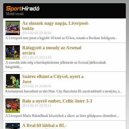
Mobil verzió
Az olaszok nagy napja, Liverpool-
bukta
2015-02-26 23:36:52
A Liverpool nem jutott a legjobb 16 közé az El-ben, miután a Besiktas ledolgozta...
Ráfagyott a mosoly az Arsenal
arcára
2015-02-25 23:14:43
A sorsolás után még a hurráoptimizmus jellemezte az Arsenal játékosainak
hangulatát,...
Suárez elbánt a Cityvel, nyert a
Juve
2015-02-24 23:09:44
Kísértetiesen hasonlított az idei Man. City-Barcelona BL-nyolcaddöntő a tavalyira, a...
Balo a nyerő ember, Celtic-Inter 3-3
2015-02-19 23:35:14
A Liverpool Mario Balotellinek köszönheti a sikert, az Inter gólzáporos döntetlent...
A Real fél lábbal a BL-