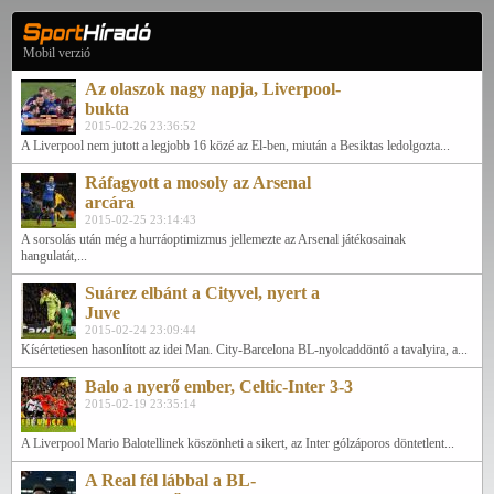
Mobil verzió
Az olaszok nagy napja, Liverpool-
bukta
2015-02-26 23:36:52
A Liverpool nem jutott a legjobb 16 közé az El-ben, miután a Besiktas ledolgozta...
Ráfagyott a mosoly az Arsenal
arcára
2015-02-25 23:14:43
A sorsolás után még a hurráoptimizmus jellemezte az Arsenal játékosainak
hangulatát,...
Suárez elbánt a Cityvel, nyert a
Juve
2015-02-24 23:09:44
Kísértetiesen hasonlított az idei Man. City-Barcelona BL-nyolcaddöntő a tavalyira, a...
Balo a nyerő ember, Celtic-Inter 3-3
2015-02-19 23:35:14
A Liverpool Mario Balotellinek köszönheti a sikert, az Inter gólzáporos döntetlent...
A Real fél lábbal a BL-