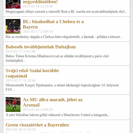
negyeddöntőben!
2015-02-18 23:19:30
Megnyugtató előnyt szerzett a címvédő Real a BL szerda esti nyolcaddöntőjének első...
BL: bizakodhat a Chelsea és a
Bayern
2015-02-17 23:06:54
Bár az eredmény alapján a Chelsea lehet elégedettebb, a látottak - például a hétszer...
Babosék továbbjutottak Dubajban
2015-02-17 14:02:08
Babos Tímea Kristina Mladenoviccsal az oldalán továbbjutott a páros első
fordulójából...
Svájci edző Szalai korábbi
csapatánál
2015-02-17 12:10:46
Menesztették Kasper Hjulmandot, a német labdarúgó-bajnokságban 14. helyezett
FSV...
Az MU állva maradt, jöhet az
Arsenal!
2015-02-16 23:09:29
A záró félórában három góllal válaszolt a Manchester United a házigazda,...
Green visszatérhet a Bayernhez
2015-02-16 21:52:53