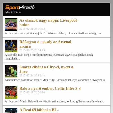
Mobil verzió
Az olaszok nagy napja, Liverpool-
bukta
2015-02-26 23:36:52
A Liverpool nem jutott a legjobb 16 közé az El-ben, miután a Besiktas ledolgozta...
Ráfagyott a mosoly az Arsenal
arcára
2015-02-25 23:14:43
A sorsolás után még a hurráoptimizmus jellemezte az Arsenal játékosainak
hangulatát,...
Suárez elbánt a Cityvel, nyert a
Juve
2015-02-24 23:09:44
Kísértetiesen hasonlított az idei Man. City-Barcelona BL-nyolcaddöntő a tavalyira, a...
Balo a nyerő ember, Celtic-Inter 3-3
2015-02-19 23:35:14
A Liverpool Mario Balotellinek köszönheti a sikert, az Inter gólzáporos döntetlent...
A Real fél lábbal a BL-