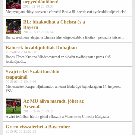
negyeddöntőben!
2015-02-18 23:19:30
Megnyugtató előnyt szerzett a címvédő Real a BL szerda esti nyolcaddöntőjének első...
BL: bizakodhat a Chelsea és a
Bayern
2015-02-17 23:06:54
Bár az eredmény alapján a Chelsea lehet elégedettebb, a látottak - például a hétszer...
Babosék továbbjutottak Dubajban
2015-02-17 14:02:08
Babos Tímea Kristina Mladenoviccsal az oldalán továbbjutott a páros első
fordulójából...
Svájci edző Szalai korábbi
csapatánál
2015-02-17 12:10:46
Menesztették Kasper Hjulmandot, a német labdarúgó-bajnokságban 14. helyezett
FSV...
Az MU állva maradt, jöhet az
Arsenal!
2015-02-16 23:09:29
A záró félórában három góllal válaszolt a Manchester United a házigazda,...
Green visszatérhet a Bayernhez
2015-02-16 21:52:53