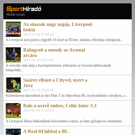
Mobil verzió
Az olaszok nagy napja, Liverpool-
bukta
2015-02-26 23:36:52
A Liverpool nem jutott a legjobb 16 közé az El-ben, miután a Besiktas ledolgozta...
Ráfagyott a mosoly az Arsenal
arcára
2015-02-25 23:14:43
A sorsolás után még a hurráoptimizmus jellemezte az Arsenal játékosainak
hangulatát,...
Suárez elbánt a Cityvel, nyert a
Juve
2015-02-24 23:09:44
Kísértetiesen hasonlított az idei Man. City-Barcelona BL-nyolcaddöntő a tavalyira, a...
Balo a nyerő ember, Celtic-Inter 3-3
2015-02-19 23:35:14
A Liverpool Mario Balotellinek köszönheti a sikert, az Inter gólzáporos döntetlent...
A Real fél lábbal a BL-