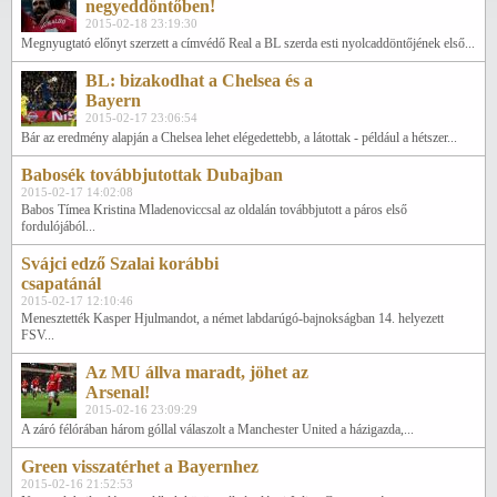
negyeddöntőben!
2015-02-18 23:19:30
Megnyugtató előnyt szerzett a címvédő Real a BL szerda esti nyolcaddöntőjének első...
BL: bizakodhat a Chelsea és a
Bayern
2015-02-17 23:06:54
Bár az eredmény alapján a Chelsea lehet elégedettebb, a látottak - például a hétszer...
Babosék továbbjutottak Dubajban
2015-02-17 14:02:08
Babos Tímea Kristina Mladenoviccsal az oldalán továbbjutott a páros első
fordulójából...
Svájci edző Szalai korábbi
csapatánál
2015-02-17 12:10:46
Menesztették Kasper Hjulmandot, a német labdarúgó-bajnokságban 14. helyezett
FSV...
Az MU állva maradt, jöhet az
Arsenal!
2015-02-16 23:09:29
A záró félórában három góllal válaszolt a Manchester United a házigazda,...
Green visszatérhet a Bayernhez
2015-02-16 21:52:53