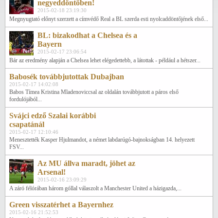
negyeddöntőben!
2015-02-18 23:19:30
Megnyugtató előnyt szerzett a címvédő Real a BL szerda esti nyolcaddöntőjének első...
BL: bizakodhat a Chelsea és a
Bayern
2015-02-17 23:06:54
Bár az eredmény alapján a Chelsea lehet elégedettebb, a látottak - például a hétszer...
Babosék továbbjutottak Dubajban
2015-02-17 14:02:08
Babos Tímea Kristina Mladenoviccsal az oldalán továbbjutott a páros első
fordulójából...
Svájci edző Szalai korábbi
csapatánál
2015-02-17 12:10:46
Menesztették Kasper Hjulmandot, a német labdarúgó-bajnokságban 14. helyezett
FSV...
Az MU állva maradt, jöhet az
Arsenal!
2015-02-16 23:09:29
A záró félórában három góllal válaszolt a Manchester United a házigazda,...
Green visszatérhet a Bayernhez
2015-02-16 21:52:53