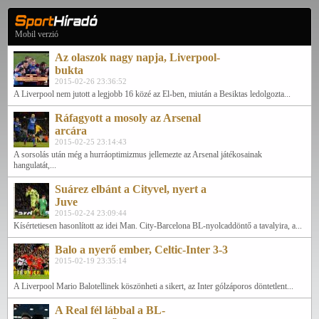
Mobil verzió
Az olaszok nagy napja, Liverpool-
bukta
2015-02-26 23:36:52
A Liverpool nem jutott a legjobb 16 közé az El-ben, miután a Besiktas ledolgozta...
Ráfagyott a mosoly az Arsenal
arcára
2015-02-25 23:14:43
A sorsolás után még a hurráoptimizmus jellemezte az Arsenal játékosainak
hangulatát,...
Suárez elbánt a Cityvel, nyert a
Juve
2015-02-24 23:09:44
Kísértetiesen hasonlított az idei Man. City-Barcelona BL-nyolcaddöntő a tavalyira, a...
Balo a nyerő ember, Celtic-Inter 3-3
2015-02-19 23:35:14
A Liverpool Mario Balotellinek köszönheti a sikert, az Inter gólzáporos döntetlent...
A Real fél lábbal a BL-