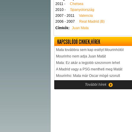
2011 -
Chelsea
2010 -
Spanyolország
2007 - 2011
Valencia
2006 - 2007
Real Madrid (B)
Címkék:
Juan Mata
KAPCSOLÓDÓ CIKKEK,HÍREK
Mata továbbra sem kap esélyt Mourinhótól
Mourinho nem adja Juan Matát
Mata: Ez akár a legjobb szezonom lehet
A Madrid vagy a PSG mentheti meg Matát
Mourinho: Mata már Oscar mögé szorult
További hírek