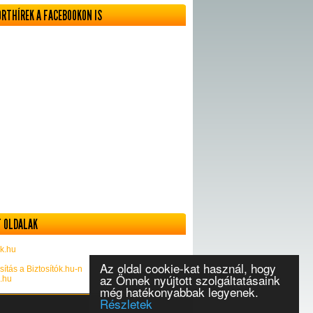
ORTHÍREK A FACEBOOKON IS
 OLDALAK
k.hu
Az oldal cookie-kat használ, hogy
sítás a Biztosítók.hu-n
az Önnek nyújtott szolgáltatásaink
k.hu
még hatékonyabbak legyenek.
Részletek