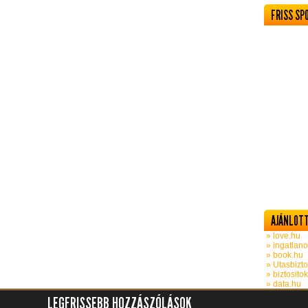
FRISS SP
AJÁNLOTT
» love.hu
» ingatlano
» book.hu
» Utasbizto
» biztosito
» data.hu
LEGFRISSEBB HOZZÁSZÓLÁSOK