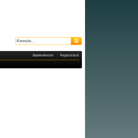
|
Bejelentkezés
Regisztráció