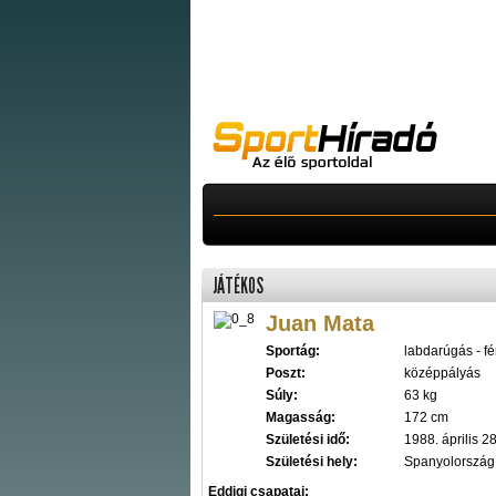
JÁTÉKOS
Juan Mata
Sportág:
labdarúgás - fér
Poszt:
középpályás
Súly:
63 kg
Magasság:
172 cm
Születési idő:
1988. április 28
Születési hely:
Spanyolország
Eddigi csapatai: