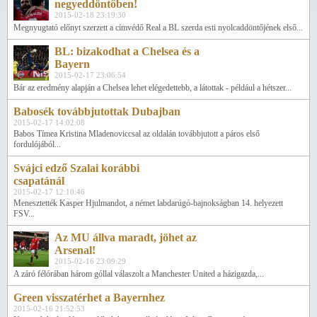
negyeddöntőben!
2015-02-18 23:19:30
Megnyugtató előnyt szerzett a címvédő Real a BL szerda esti nyolcaddöntőjének első...
BL: bizakodhat a Chelsea és a
Bayern
2015-02-17 23:06:54
Bár az eredmény alapján a Chelsea lehet elégedettebb, a látottak - például a hétszer...
Babosék továbbjutottak Dubajban
2015-02-17 14:02:08
Babos Tímea Kristina Mladenoviccsal az oldalán továbbjutott a páros első
fordulójából...
Svájci edző Szalai korábbi
csapatánál
2015-02-17 12:10:46
Menesztették Kasper Hjulmandot, a német labdarúgó-bajnokságban 14. helyezett
FSV...
Az MU állva maradt, jöhet az
Arsenal!
2015-02-16 23:09:29
A záró félórában három góllal válaszolt a Manchester United a házigazda,...
Green visszatérhet a Bayernhez
2015-02-16 21:52:53