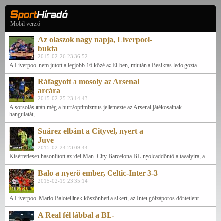
Mobil verzió
Az olaszok nagy napja, Liverpool-
bukta
2015-02-26 23:36:52
A Liverpool nem jutott a legjobb 16 közé az El-ben, miután a Besiktas ledolgozta...
Ráfagyott a mosoly az Arsenal
arcára
2015-02-25 23:14:43
A sorsolás után még a hurráoptimizmus jellemezte az Arsenal játékosainak
hangulatát,...
Suárez elbánt a Cityvel, nyert a
Juve
2015-02-24 23:09:44
Kísértetiesen hasonlított az idei Man. City-Barcelona BL-nyolcaddöntő a tavalyira, a...
Balo a nyerő ember, Celtic-Inter 3-3
2015-02-19 23:35:14
A Liverpool Mario Balotellinek köszönheti a sikert, az Inter gólzáporos döntetlent...
A Real fél lábbal a BL-