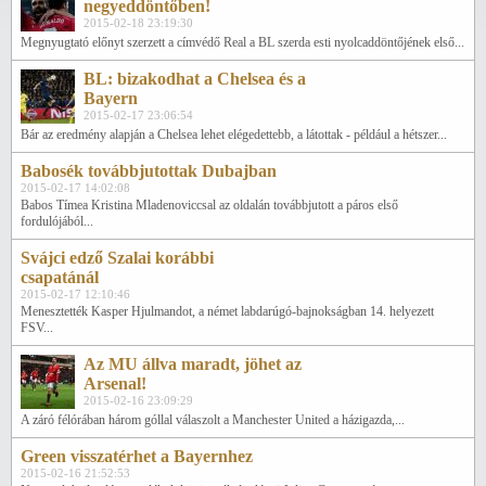
negyeddöntőben!
2015-02-18 23:19:30
Megnyugtató előnyt szerzett a címvédő Real a BL szerda esti nyolcaddöntőjének első...
BL: bizakodhat a Chelsea és a
Bayern
2015-02-17 23:06:54
Bár az eredmény alapján a Chelsea lehet elégedettebb, a látottak - például a hétszer...
Babosék továbbjutottak Dubajban
2015-02-17 14:02:08
Babos Tímea Kristina Mladenoviccsal az oldalán továbbjutott a páros első
fordulójából...
Svájci edző Szalai korábbi
csapatánál
2015-02-17 12:10:46
Menesztették Kasper Hjulmandot, a német labdarúgó-bajnokságban 14. helyezett
FSV...
Az MU állva maradt, jöhet az
Arsenal!
2015-02-16 23:09:29
A záró félórában három góllal válaszolt a Manchester United a házigazda,...
Green visszatérhet a Bayernhez
2015-02-16 21:52:53