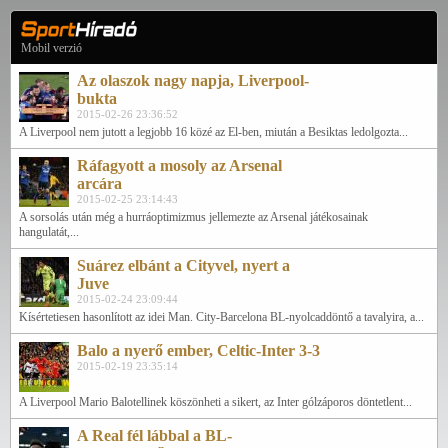
Mobil verzió
Az olaszok nagy napja, Liverpool-
bukta
2015-02-26 23:36:52
A Liverpool nem jutott a legjobb 16 közé az El-ben, miután a Besiktas ledolgozta...
Ráfagyott a mosoly az Arsenal
arcára
2015-02-25 23:14:43
A sorsolás után még a hurráoptimizmus jellemezte az Arsenal játékosainak
hangulatát,...
Suárez elbánt a Cityvel, nyert a
Juve
2015-02-24 23:09:44
Kísértetiesen hasonlított az idei Man. City-Barcelona BL-nyolcaddöntő a tavalyira, a...
Balo a nyerő ember, Celtic-Inter 3-3
2015-02-19 23:35:14
A Liverpool Mario Balotellinek köszönheti a sikert, az Inter gólzáporos döntetlent...
A Real fél lábbal a BL-