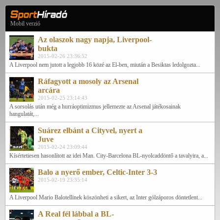
Mobil verzió
Az olaszok nagy napja, Liverpool-
bukta
2015-02-26 23:36:52
A Liverpool nem jutott a legjobb 16 közé az El-ben, miután a Besiktas ledolgozta...
Ráfagyott a mosoly az Arsenal
arcára
2015-02-25 23:14:43
A sorsolás után még a hurráoptimizmus jellemezte az Arsenal játékosainak
hangulatát,...
Suárez elbánt a Cityvel, nyert a
Juve
2015-02-24 23:09:44
Kísértetiesen hasonlított az idei Man. City-Barcelona BL-nyolcaddöntő a tavalyira, a...
Balo a nyerő ember, Celtic-Inter 3-3
2015-02-19 23:35:14
A Liverpool Mario Balotellinek köszönheti a sikert, az Inter gólzáporos döntetlent...
A Real fél lábbal a BL-