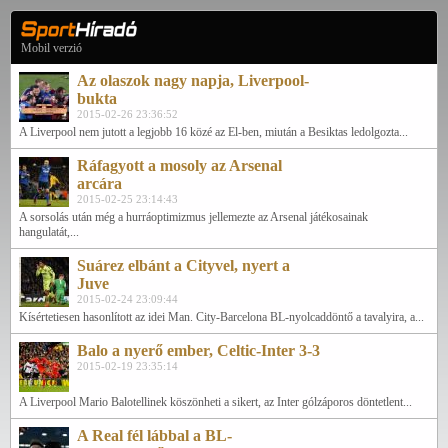
Mobil verzió
Az olaszok nagy napja, Liverpool-
bukta
2015-02-26 23:36:52
A Liverpool nem jutott a legjobb 16 közé az El-ben, miután a Besiktas ledolgozta...
Ráfagyott a mosoly az Arsenal
arcára
2015-02-25 23:14:43
A sorsolás után még a hurráoptimizmus jellemezte az Arsenal játékosainak
hangulatát,...
Suárez elbánt a Cityvel, nyert a
Juve
2015-02-24 23:09:44
Kísértetiesen hasonlított az idei Man. City-Barcelona BL-nyolcaddöntő a tavalyira, a...
Balo a nyerő ember, Celtic-Inter 3-3
2015-02-19 23:35:14
A Liverpool Mario Balotellinek köszönheti a sikert, az Inter gólzáporos döntetlent...
A Real fél lábbal a BL-