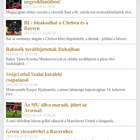
negyeddöntőben!
2015-02-18 23:19:30
Megnyugtató előnyt szerzett a címvédő Real a BL szerda esti nyolcaddöntőjének első...
BL: bizakodhat a Chelsea és a
Bayern
2015-02-17 23:06:54
Bár az eredmény alapján a Chelsea lehet elégedettebb, a látottak - például a hétszer...
Babosék továbbjutottak Dubajban
2015-02-17 14:02:08
Babos Tímea Kristina Mladenoviccsal az oldalán továbbjutott a páros első
fordulójából...
Svájci edző Szalai korábbi
csapatánál
2015-02-17 12:10:46
Menesztették Kasper Hjulmandot, a német labdarúgó-bajnokságban 14. helyezett
FSV...
Az MU állva maradt, jöhet az
Arsenal!
2015-02-16 23:09:29
A záró félórában három góllal válaszolt a Manchester United a házigazda,...
Green visszatérhet a Bayernhez
2015-02-16 21:52:53