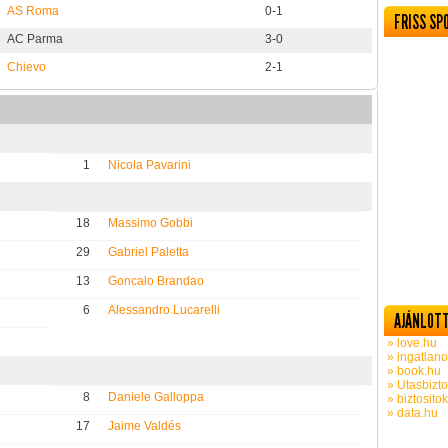
AS Roma
0-1
FRISS SP
AC Parma
3-0
Chievo
2-1
1
Nicola Pavarini
18
Massimo Gobbi
29
Gabriel Paletta
13
Goncalo Brandao
6
Alessandro Lucarelli
AJÁNLOTT
» love.hu
» ingatlano
» book.hu
» Utasbizto
8
Daniele Galloppa
» biztosito
» data.hu
17
Jaime Valdés