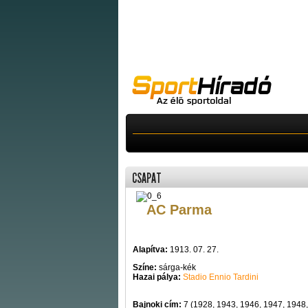
CSAPAT
AC Parma
Alapítva:
1913. 07. 27.
Színe:
sárga-kék
Hazai pálya:
Stadio Ennio Tardini
Bajnoki cím:
7 (1928, 1943, 1946, 1947, 1948,