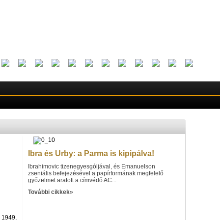
Ibra és Urby: a Parma is kipipálva!
Ibrahimovic tizenegyesgóljával, és Emanuelson
zseniális befejezésével a papírformának megfelelő
győzelmet aratott a címvédő AC...
További cikkek»
 1949,