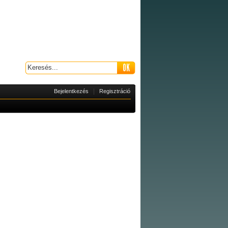
|
Bejelentkezés
Regisztráció