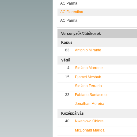
AC Parma
AC Fiorentina
AC Parma
Versenyzők/Játékosok
Kapus
83
Antonio Mirante
Védő
4
Stefano Morrone
15
Djamel Mesbah
Stefano Ferrario
33
Fabiano Santacroce
Jonathan Moreira
Középpályás
40
Nwankwo Obiora
McDonald Mariga