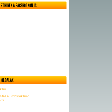
ORTHÍREK A FACEBOOKON IS
 OLDALAK
k.hu
sítás a Biztosítók.hu-n
k.hu