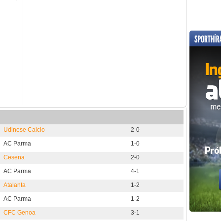
Udinese Calcio
2-0
AC Parma
1-0
Cesena
2-0
AC Parma
4-1
Atalanta
1-2
AC Parma
1-2
CFC Genoa
3-1