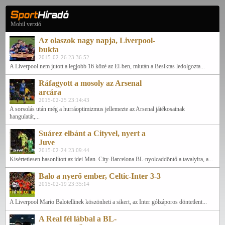
Mobil verzió
Az olaszok nagy napja, Liverpool-
bukta
2015-02-26 23:36:52
A Liverpool nem jutott a legjobb 16 közé az El-ben, miután a Besiktas ledolgozta...
Ráfagyott a mosoly az Arsenal
arcára
2015-02-25 23:14:43
A sorsolás után még a hurráoptimizmus jellemezte az Arsenal játékosainak
hangulatát,...
Suárez elbánt a Cityvel, nyert a
Juve
2015-02-24 23:09:44
Kísértetiesen hasonlított az idei Man. City-Barcelona BL-nyolcaddöntő a tavalyira, a...
Balo a nyerő ember, Celtic-Inter 3-3
2015-02-19 23:35:14
A Liverpool Mario Balotellinek köszönheti a sikert, az Inter gólzáporos döntetlent...
A Real fél lábbal a BL-