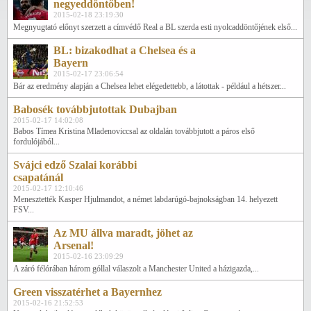
negyeddöntőben!
2015-02-18 23:19:30
Megnyugtató előnyt szerzett a címvédő Real a BL szerda esti nyolcaddöntőjének első...
BL: bizakodhat a Chelsea és a
Bayern
2015-02-17 23:06:54
Bár az eredmény alapján a Chelsea lehet elégedettebb, a látottak - például a hétszer...
Babosék továbbjutottak Dubajban
2015-02-17 14:02:08
Babos Tímea Kristina Mladenoviccsal az oldalán továbbjutott a páros első
fordulójából...
Svájci edző Szalai korábbi
csapatánál
2015-02-17 12:10:46
Menesztették Kasper Hjulmandot, a német labdarúgó-bajnokságban 14. helyezett
FSV...
Az MU állva maradt, jöhet az
Arsenal!
2015-02-16 23:09:29
A záró félórában három góllal válaszolt a Manchester United a házigazda,...
Green visszatérhet a Bayernhez
2015-02-16 21:52:53