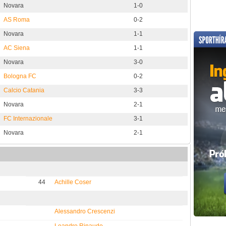
Novara
1-0
AS Roma
0-2
Novara
1-1
AC Siena
1-1
Novara
3-0
Bologna FC
0-2
Calcio Catania
3-3
Novara
2-1
FC Internazionale
3-1
Novara
2-1
44
Achille Coser
Alessandro Crescenzi