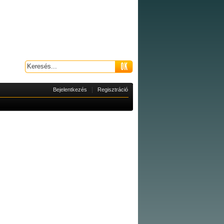
|
Bejelentkezés
Regisztráció