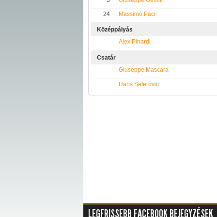
3
Giuseppe Gemiti
24
Massimo Paci
Középpályás
Alex Pinardi
Csatár
Giuseppe Mascara
Haris Seferovic
LEGFRISSEBB FACEBOOK BEJEGYZÉSEK