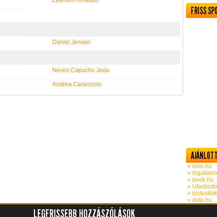
Leandro Rinaudo
FRISS SP
Daniel Jensen
Neves Capucho Jeda
Andrea Caracciolo
AJÁNLOTT
» love.hu
» ingatlano
» book.hu
» Utasbizto
» biztosito
» data.hu
LEGFRISSEBB HOZZÁSZÓLÁSOK