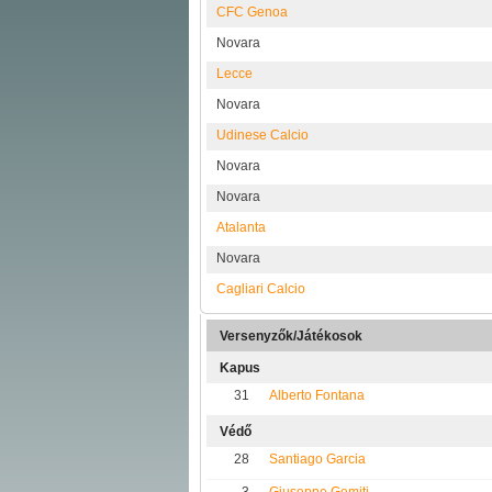
CFC Genoa
Novara
Lecce
Novara
Udinese Calcio
Novara
Novara
Atalanta
Novara
Cagliari Calcio
Versenyzők/Játékosok
Kapus
31
Alberto Fontana
Védő
28
Santiago Garcia