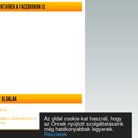
ORTHÍREK A FACEBOOKON IS
 OLDALAK
k.hu
Az oldal cookie-kat használ, hogy
sítás a Biztosítók.hu-n
az Önnek nyújtott szolgáltatásaink
k.hu
még hatékonyabbak legyenek.
Részletek