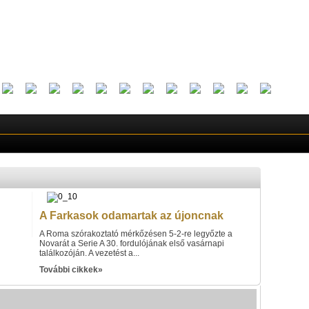
A Farkasok odamartak az újoncnak
A Roma szórakoztató mérkőzésen 5-2-re legyőzte a
Novarát a Serie A 30. fordulójának első vasárnapi
találkozóján. A vezetést a...
További cikkek»