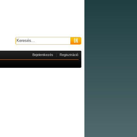
|
Bejelentkezés
Regisztráció