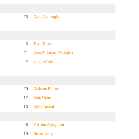
23
Dale Aiyenugba
3
Taye Taiwo
21
Uwa Elderson Echiejile
2
Joseph Yobo
20
Dickson Etuhu
12
Kalu Uche
13
Ayila Yussuf
8
Yakubu Aiyegbeni
10
Brown Ideye