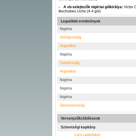
- A vb-selejtezők nigériai gólkirálya:
Victor 
Ikechukwu Uche (4-4 gól)
Legutóbbi eredmények
Nigéria
Görögország
Argentína
Nigéria
Svédország
Argentína
Nigéria
Nigéria
Nigéria
Spanyolország
Versenyzők/Játékosok
Szövetségi kapitány
Lars Lagerbäck