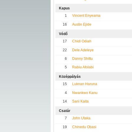
Kapus
1
Vincent Enyeama
16
Austin Ejide
Védő
17
Chidi Odiah
22
Dele Adeleye
6
Danny Shittu
5
Rabiu Afolabi
Középpályás
15
Luknan Haruna
4
Nwankwo Kanu
14
Sani Kaita
Csatár
7
John Utaka
19
Chinedu Obasi