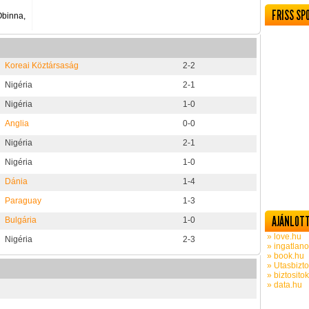
FRISS SP
Obinna,
Koreai Köztársaság
2-2
Nigéria
2-1
Nigéria
1-0
Anglia
0-0
Nigéria
2-1
Nigéria
1-0
Dánia
1-4
Paraguay
1-3
AJÁNLOTT
Bulgária
1-0
» love.hu
Nigéria
2-3
» ingatlano
» book.hu
» Utasbizto
» biztosito
» data.hu