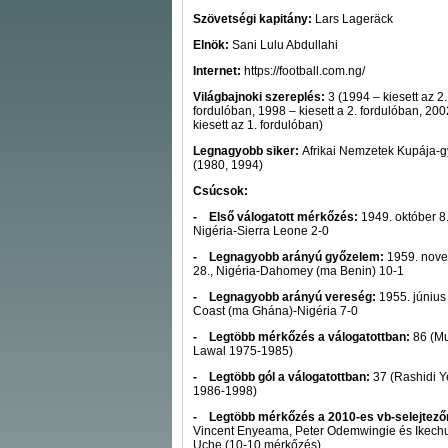
Szövetségi kapitány:
Lars Lageräck
Elnök:
Sani Lulu Abdullahi
Internet:
https://football.com.ng/
Világbajnoki szereplés:
3 (1994 – kiesett az 2.
fordulóban, 1998 – kiesett a 2. fordulóban, 200
kiesett az 1. fordulóban)
Legnagyobb siker:
Afrikai Nemzetek Kupája-g
(1980, 1994)
Csúcsok:
- Első válogatott mérkőzés:
1949. október 8.
Nigéria-Sierra Leone 2-0
- Legnagyobb arányú győzelem:
1959. nov
28., Nigéria-Dahomey (ma Benin) 10-1
- Legnagyobb arányú vereség:
1955. június 
Coast (ma Ghána)-Nigéria 7-0
- Legtöbb mérkőzés a válogatottban:
86 (Mu
Lawal 1975-1985)
- Legtöbb gól a válogatottban:
37 (Rashidi Y
1986-1998)
- Legtöbb mérkőzés a 2010-es vb-selejtező
Vincent Enyeama, Peter Odemwingie és Ikec
Uche (10-10 mérkőzés)