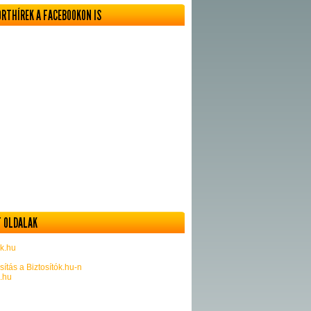
ORTHÍREK A FACEBOOKON IS
 OLDALAK
k.hu
sítás a Biztosítók.hu-n
k.hu