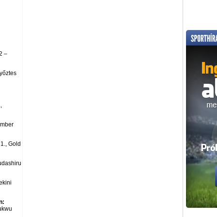
2 –
yőztes
,
ember
1., Gold
dashiru
ekini
n:
hukwu