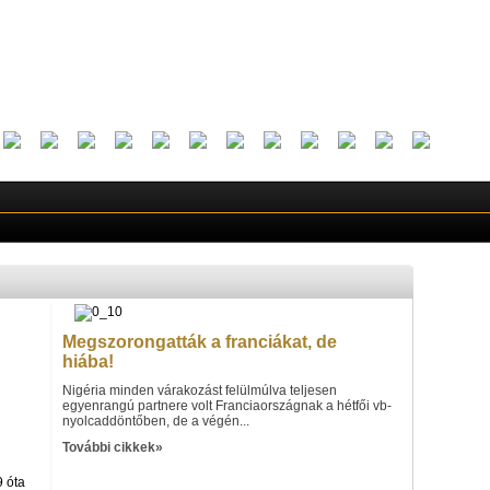
Megszorongatták a franciákat, de
hiába!
Nigéria minden várakozást felülmúlva teljesen
egyenrangú partnere volt Franciaországnak a hétfői vb-
nyolcaddöntőben, de a végén...
További cikkek»
 óta