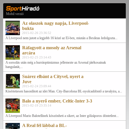
Mobil verzió
Az olaszok nagy napja, Liverpool-
bukta
2015-02-26 23:36:52
A Liverpool nem jutott a legjobb 16 közé az El-ben, miután a Besiktas ledolgozta...
Ráfagyott a mosoly az Arsenal
arcára
2015-02-25 23:14:43
A sorsolás után még a hurráoptimizmus jellemezte az Arsenal játékosainak
hangulatát,...
Suárez elbánt a Cityvel, nyert a
Juve
2015-02-24 23:09:44
Kísértetiesen hasonlított az idei Man. City-Barcelona BL-nyolcaddöntő a tavalyira, a...
Balo a nyerő ember, Celtic-Inter 3-3
2015-02-19 23:35:14
A Liverpool Mario Balotellinek köszönheti a sikert, az Inter gólzáporos döntetlent...
A Real fél lábbal a BL-