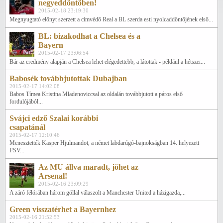
negyeddöntőben!
2015-02-18 23:19:30
Megnyugtató előnyt szerzett a címvédő Real a BL szerda esti nyolcaddöntőjének első...
BL: bizakodhat a Chelsea és a
Bayern
2015-02-17 23:06:54
Bár az eredmény alapján a Chelsea lehet elégedettebb, a látottak - például a hétszer...
Babosék továbbjutottak Dubajban
2015-02-17 14:02:08
Babos Tímea Kristina Mladenoviccsal az oldalán továbbjutott a páros első
fordulójából...
Svájci edző Szalai korábbi
csapatánál
2015-02-17 12:10:46
Menesztették Kasper Hjulmandot, a német labdarúgó-bajnokságban 14. helyezett
FSV...
Az MU állva maradt, jöhet az
Arsenal!
2015-02-16 23:09:29
A záró félórában három góllal válaszolt a Manchester United a házigazda,...
Green visszatérhet a Bayernhez
2015-02-16 21:52:53