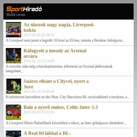
Mobil verzió
Az olaszok nagy napja, Liverpool-
bukta
2015-02-26 23:36:52
A Liverpool nem jutott a legjobb 16 közé az El-ben, miután a Besiktas ledolgozta...
Ráfagyott a mosoly az Arsenal
arcára
2015-02-25 23:14:43
A sorsolás után még a hurráoptimizmus jellemezte az Arsenal játékosainak
hangulatát,...
Suárez elbánt a Cityvel, nyert a
Juve
2015-02-24 23:09:44
Kísértetiesen hasonlított az idei Man. City-Barcelona BL-nyolcaddöntő a tavalyira, a...
Balo a nyerő ember, Celtic-Inter 3-3
2015-02-19 23:35:14
A Liverpool Mario Balotellinek köszönheti a sikert, az Inter gólzáporos döntetlent...
A Real fél lábbal a BL-