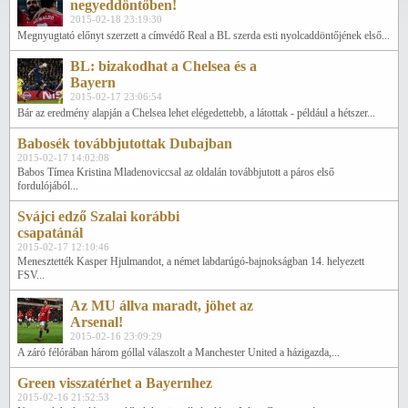
negyeddöntőben!
2015-02-18 23:19:30
Megnyugtató előnyt szerzett a címvédő Real a BL szerda esti nyolcaddöntőjének első...
BL: bizakodhat a Chelsea és a
Bayern
2015-02-17 23:06:54
Bár az eredmény alapján a Chelsea lehet elégedettebb, a látottak - például a hétszer...
Babosék továbbjutottak Dubajban
2015-02-17 14:02:08
Babos Tímea Kristina Mladenoviccsal az oldalán továbbjutott a páros első
fordulójából...
Svájci edző Szalai korábbi
csapatánál
2015-02-17 12:10:46
Menesztették Kasper Hjulmandot, a német labdarúgó-bajnokságban 14. helyezett
FSV...
Az MU állva maradt, jöhet az
Arsenal!
2015-02-16 23:09:29
A záró félórában három góllal válaszolt a Manchester United a házigazda,...
Green visszatérhet a Bayernhez
2015-02-16 21:52:53