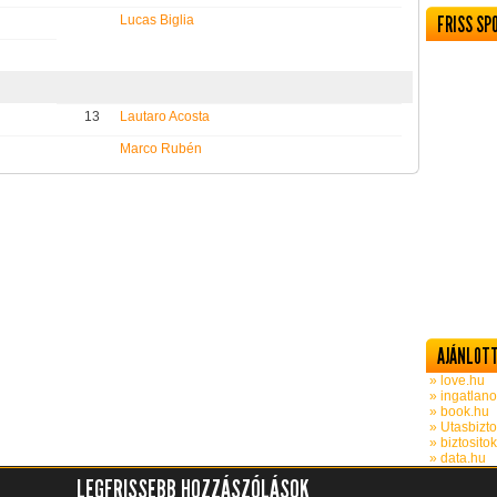
Lucas Biglia
FRISS SP
13
Lautaro Acosta
Marco Rubén
AJÁNLOTT
» love.hu
» ingatlano
» book.hu
» Utasbizto
» biztosito
» data.hu
LEGFRISSEBB HOZZÁSZÓLÁSOK