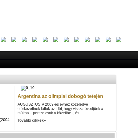
Argentína az olimpiai dobogó tetején
AUGUSZTUS. A 2009-es évhez közeledve
elérkezettnek láttuk az időt, hogy visszarévedjünk a
múltba – persze csak a közelibe -, és...
(2004,
További cikkek»