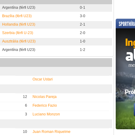
Argentína (férfi U23)
0-1
Brazília (férfi U23)
3-0
Hollandia (férfi U23)
2-1
Szerbia (férfi U-23)
2-0
Ausztrália (férfi U23)
1-0
Argentína (férfi U23)
1-2
Oscar Ustari
12
Nicolas Pareja
6
Federico Fazio
3
Luciano Monzon
10
Juan Roman Riquelme