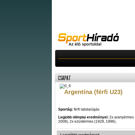
CSAPAT
Argentína (férfi U23)
Sportág:
férfi labdarúgás
Legjobb olimpiai eredményei:
2x aranyérmes 
2008), 2x ezüstérmes (1928, 1996),