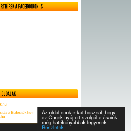
ORTHÍREK A FACEBOOKON IS
 OLDALAK
k.hu
Az oldal cookie-kat használ, hogy
sítás a Biztosítók.hu-n
az Önnek nyújtott szolgáltatásaink
k.hu
még hatékonyabbak legyenek.
Részletek