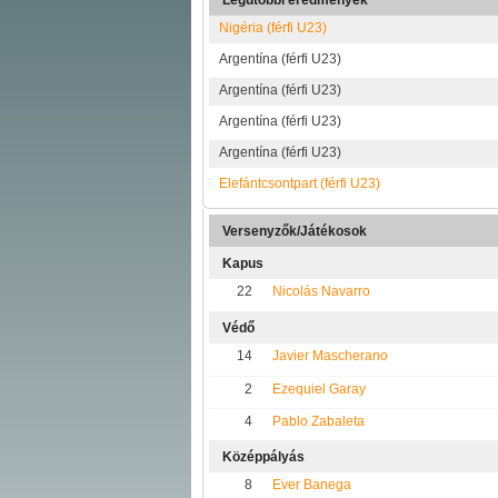
Legutóbbi eredmények
Nigéria (férfi U23)
Argentína (férfi U23)
Argentína (férfi U23)
Argentína (férfi U23)
Argentína (férfi U23)
Elefántcsontpart (férfi U23)
Versenyzők/Játékosok
Kapus
22
Nicolás Navarro
Védő
14
Javier Mascherano
2
Ezequiel Garay
4
Pablo Zabaleta
Középpályás
8
Ever Banega