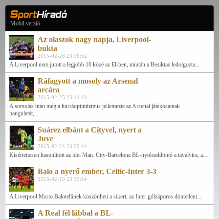
Mobil verzió
Az olaszok nagy napja, Liverpool-
bukta
2015-02-26 23:36:52
A Liverpool nem jutott a legjobb 16 közé az El-ben, miután a Besiktas ledolgozta...
Ráfagyott a mosoly az Arsenal
arcára
2015-02-25 23:14:43
A sorsolás után még a hurráoptimizmus jellemezte az Arsenal játékosainak
hangulatát,...
Suárez elbánt a Cityvel, nyert a
Juve
2015-02-24 23:09:44
Kísértetiesen hasonlított az idei Man. City-Barcelona BL-nyolcaddöntő a tavalyira, a...
Balo a nyerő ember, Celtic-Inter 3-3
2015-02-19 23:35:14
A Liverpool Mario Balotellinek köszönheti a sikert, az Inter gólzáporos döntetlent...
A Real fél lábbal a BL-