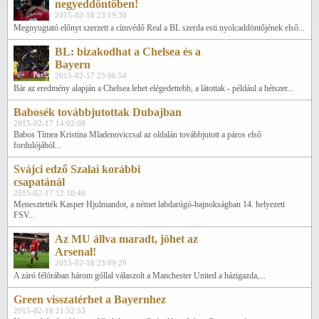
negyeddöntőben!
2015-02-18 23:19:30
Megnyugtató előnyt szerzett a címvédő Real a BL szerda esti nyolcaddöntőjének első...
BL: bizakodhat a Chelsea és a
Bayern
2015-02-17 23:06:54
Bár az eredmény alapján a Chelsea lehet elégedettebb, a látottak - például a hétszer...
Babosék továbbjutottak Dubajban
2015-02-17 14:02:08
Babos Tímea Kristina Mladenoviccsal az oldalán továbbjutott a páros első
fordulójából...
Svájci edző Szalai korábbi
csapatánál
2015-02-17 12:10:46
Menesztették Kasper Hjulmandot, a német labdarúgó-bajnokságban 14. helyezett
FSV...
Az MU állva maradt, jöhet az
Arsenal!
2015-02-16 23:09:29
A záró félórában három góllal válaszolt a Manchester United a házigazda,...
Green visszatérhet a Bayernhez
2015-02-16 21:52:53