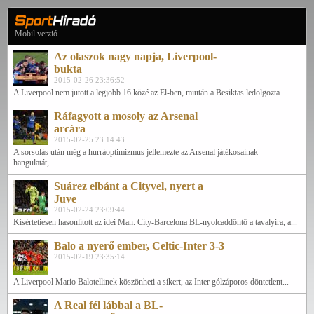
Mobil verzió
Az olaszok nagy napja, Liverpool-
bukta
2015-02-26 23:36:52
A Liverpool nem jutott a legjobb 16 közé az El-ben, miután a Besiktas ledolgozta...
Ráfagyott a mosoly az Arsenal
arcára
2015-02-25 23:14:43
A sorsolás után még a hurráoptimizmus jellemezte az Arsenal játékosainak
hangulatát,...
Suárez elbánt a Cityvel, nyert a
Juve
2015-02-24 23:09:44
Kísértetiesen hasonlított az idei Man. City-Barcelona BL-nyolcaddöntő a tavalyira, a...
Balo a nyerő ember, Celtic-Inter 3-3
2015-02-19 23:35:14
A Liverpool Mario Balotellinek köszönheti a sikert, az Inter gólzáporos döntetlent...
A Real fél lábbal a BL-