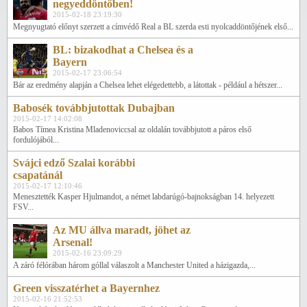
negyeddöntőben!
2015-02-18 23:19:30
Megnyugtató előnyt szerzett a címvédő Real a BL szerda esti nyolcaddöntőjének első...
BL: bizakodhat a Chelsea és a
Bayern
2015-02-17 23:06:54
Bár az eredmény alapján a Chelsea lehet elégedettebb, a látottak - például a hétszer...
Babosék továbbjutottak Dubajban
2015-02-17 14:02:08
Babos Tímea Kristina Mladenoviccsal az oldalán továbbjutott a páros első
fordulójából...
Svájci edző Szalai korábbi
csapatánál
2015-02-17 12:10:46
Menesztették Kasper Hjulmandot, a német labdarúgó-bajnokságban 14. helyezett
FSV...
Az MU állva maradt, jöhet az
Arsenal!
2015-02-16 23:09:29
A záró félórában három góllal válaszolt a Manchester United a házigazda,...
Green visszatérhet a Bayernhez
2015-02-16 21:52:53