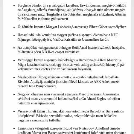
Torghelle Sándor újra a válogatott keretben. Erwin Koeman meghívót küldött
az Augsburg gólerős támadójának, aki kétéves kihagyás után ölthette magára
újra a címeres mezt. Torghelle a későbbiekben meghálálta a bizalmat, Albánia
és Málta ellen is fontos gólt szerzett.
Új főtitkárt kapott a Magyar Labdarúgó-szövetség Elbert Gábor személyében.
Hosszú idő után került újra magyar játékos a spanyol élvonalba: a NEC
Nijmegen középpályása, Vadócz Krisztián az Osasunához került.
Az utánpótlás-válogatottakat otthagyó Róth Antal hazatért szűkebb hazájába,
és átvette a pécsi NB II-es csapat irányítását.
Vereséggel kezdte a spanyol bajnokságot a Barcelona és a Real Madrid is.
Míg a katalánoknál ez csak egy kisiklás volt, addig a címvédőt bizony jó pár
kellemetlen meglepetés érte az őszi szezon folyamán.
Meglepetésre Üzbegisztánban kötött ki a korábbi világbajnok futballista,
Rivaldo. A pályája zenitjén jócskán túllévő klasszis az AEK Athén mezét
cserélte fel a Bunyodkoréra.
Négy év kihagyás után visszatért a pályára Marc Overmars. A sorozatos
sérülései miatt visszavonuló holland szélső a Go Ahead Eagles színeiben
határozta el az újrakezdést.
Visszavonult Lilian Thuram, akit nem tartott meg a Barcelona. Bár a rutinos
középhátvéd Párizsba szerződött volna, szívproblémája miatt fel kellett
hagynia a csúcsszintű futballal.
Lemondta a válogatott szereplést Ruud van Nistelrooy. A holland támadó
korábban Marco van Basten szövetségi kapitánnyal folyó vitái miatt döntött a