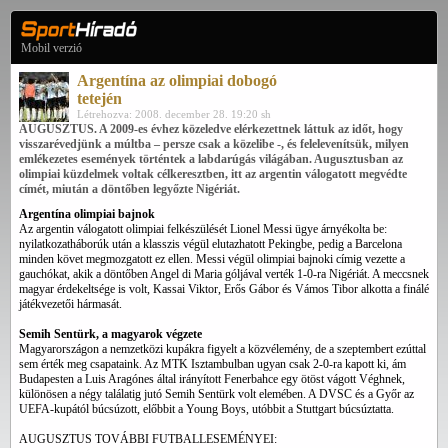
Mobil verzió
Argentína az olimpiai dobogó
tetején
Létrehozva: 2008. december 28. 19:20 sh
AUGUSZTUS. A 2009-es évhez közeledve elérkezettnek láttuk az időt, hogy
visszarévedjünk a múltba – persze csak a közelibe -, és felelevenítsük, milyen
emlékezetes események történtek a labdarúgás világában. Augusztusban az
olimpiai küzdelmek voltak célkeresztben, itt az argentin válogatott megvédte
címét, miután a döntőben legyőzte Nigériát.
Argentína olimpiai bajnok
Az argentin válogatott olimpiai felkészülését Lionel Messi ügye árnyékolta be:
nyilatkozatháborúk után a klasszis végül elutazhatott Pekingbe, pedig a Barcelona
minden követ megmozgatott ez ellen. Messi végül olimpiai bajnoki címig vezette a
gauchókat, akik a döntőben Angel di Maria góljával verték 1-0-ra Nigériát. A meccsnek
magyar érdekeltsége is volt, Kassai Viktor, Erős Gábor és Vámos Tibor alkotta a finálé
játékvezetői hármasát.
Semih Sentürk, a magyarok végzete
Magyarországon a nemzetközi kupákra figyelt a közvélemény, de a szeptembert ezúttal
sem érték meg csapataink. Az MTK Isztambulban ugyan csak 2-0-ra kapott ki, ám
Budapesten a Luis Aragónes által irányított Fenerbahce egy ötöst vágott Véghnek,
különösen a négy találatig jutó Semih Sentürk volt elemében. A DVSC és a Győr az
UEFA-kupától búcsúzott, előbbit a Young Boys, utóbbit a Stuttgart búcsúztatta.
AUGUSZTUS TOVÁBBI FUTBALLESEMÉNYEI: