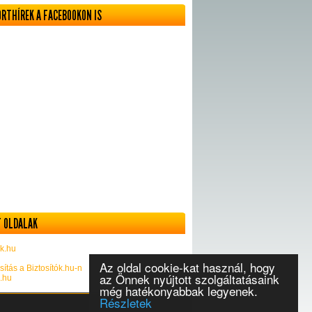
ORTHÍREK A FACEBOOKON IS
 OLDALAK
k.hu
Az oldal cookie-kat használ, hogy
sítás a Biztosítók.hu-n
az Önnek nyújtott szolgáltatásaink
k.hu
még hatékonyabbak legyenek.
Részletek