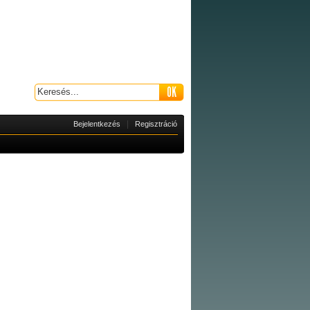
|
Bejelentkezés
Regisztráció