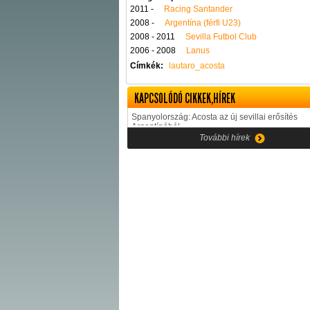
2011 -
Racing Santander
2008 -
Argentína (férfi U23)
2008 - 2011
Sevilla Futbol Club
2006 - 2008
Lanus
Címkék:
lautaro_acosta
KAPCSOLÓDÓ CIKKEK,HÍREK
Spanyolország: Acosta az új sevillai erősítés
Argentínából
További hírek