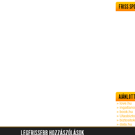
FRISS SP
AJÁNLOTT
» love.hu
» ingatlano
» book.hu
» Utasbizto
» biztosito
» data.hu
LEGFRISSEBB HOZZÁSZÓLÁSOK