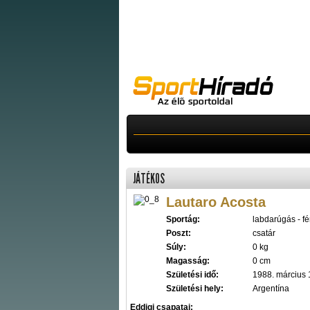
JÁTÉKOS
Lautaro Acosta
Sportág:
labdarúgás - fér
Poszt:
csatár
Súly:
0 kg
Magasság:
0 cm
Születési idő:
1988. március 
Születési hely:
Argentína
Eddigi csapatai: