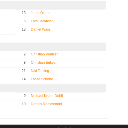
13
Jores Okore
6
Lars Jacobsen
18
Daniel Wass
2
Christian Poulsen
8
Christian Eriksen
21
Niki Zimling
14
Lasse Schone
9
Michael Krohn-Dehli
10
Dennis Rommedahl