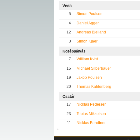
Védő
5
Simon Poulsen
4
Daniel Agger
12
Andreas Bjelland
3
Simon Kjaer
Középpályás
7
William Kvist
15
Michael Silberbauer
19
Jakob Poulsen
20
Thomas Kahlenberg
Csatár
17
Nicklas Pedersen
23
Tobias Mikkelsen
11
Nicklas Bendtner