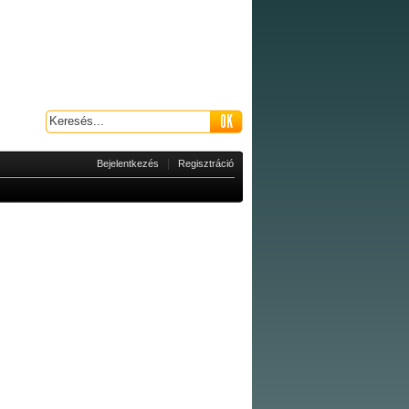
|
Bejelentkezés
Regisztráció