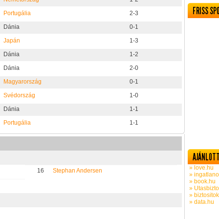
FRISS SP
Portugália
2-3
Dánia
0-1
Japán
1-3
Dánia
1-2
Dánia
2-0
Magyarország
0-1
Svédország
1-0
Dánia
1-1
Portugália
1-1
AJÁNLOTT
» love.hu
16
Stephan Andersen
» ingatlano
» book.hu
» Utasbizto
» biztosito
» data.hu