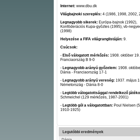
Internet:
www.dbu.dk
Világbajnoki szereplés:
4 (1986, 1998, 2002, 
Legnagyobb sikerek:
Európa-bajnok (1992),
Konföderációs Kupa-győztes (1995), vb-negy
(1998)
Helyezése a FIFA világranglistáján:
9.
Csúcsok:
-
Első válogatott mérkőzés:
1908. október 19.
Franciaország B 9-0
-
Legnagyobb arányú győzelem:
1908. októbe
Dánia - Franciaország 17-1
-
Legnagyobb arányú vereség:
1937. május 1
Németország - Dánia 8-0
-
Legtöbb válogatottsággal rendelkező játéko
Schmeichel (129 mérkőzés, 1987-2001)
-
Legtöbb gól a válogatottban:
Poul Nielsen (5
1910-1925)
Legutóbbi eredmények
Dánia