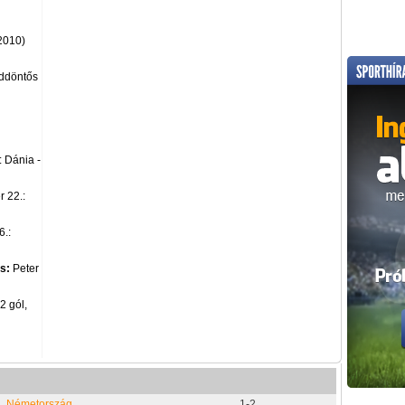
2010)
eddöntős
: Dánia -
r 22.:
6.:
s:
Peter
2 gól,
Németország
1-2