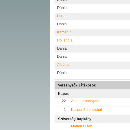
Dánia
Hollandia
Dánia
Kamerun
Hollandia
Dánia
Dánia
Albánia
Dánia
Versenyzők/Játékosok
Kapus
22
Anders Lindegaard
1
Kasper Schmeichel
Szövetségi kapitány
Morten Olsen