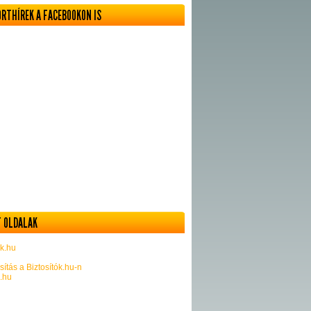
ORTHÍREK A FACEBOOKON IS
 OLDALAK
k.hu
sítás a Biztosítók.hu-n
k.hu