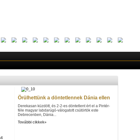
Örülhettünk a döntetlennek Dánia ellen
Derekasan küzdött, és 2-2-es döntetlent ért el a Pintér-
féle magyar labdarúgó-válogatott csütörtök este
Debrecenben, Dánia...
További cikkek»
54