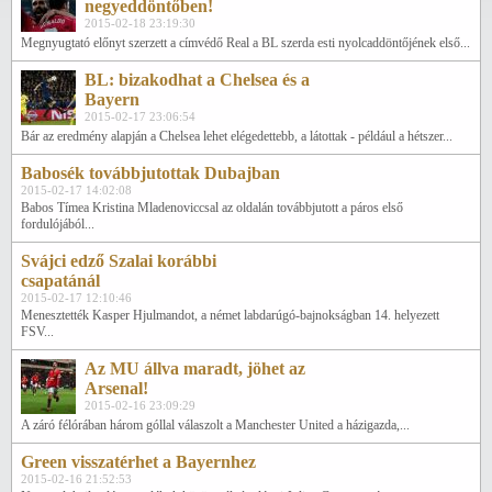
negyeddöntőben!
2015-02-18 23:19:30
Megnyugtató előnyt szerzett a címvédő Real a BL szerda esti nyolcaddöntőjének első...
BL: bizakodhat a Chelsea és a
Bayern
2015-02-17 23:06:54
Bár az eredmény alapján a Chelsea lehet elégedettebb, a látottak - például a hétszer...
Babosék továbbjutottak Dubajban
2015-02-17 14:02:08
Babos Tímea Kristina Mladenoviccsal az oldalán továbbjutott a páros első
fordulójából...
Svájci edző Szalai korábbi
csapatánál
2015-02-17 12:10:46
Menesztették Kasper Hjulmandot, a német labdarúgó-bajnokságban 14. helyezett
FSV...
Az MU állva maradt, jöhet az
Arsenal!
2015-02-16 23:09:29
A záró félórában három góllal válaszolt a Manchester United a házigazda,...
Green visszatérhet a Bayernhez
2015-02-16 21:52:53