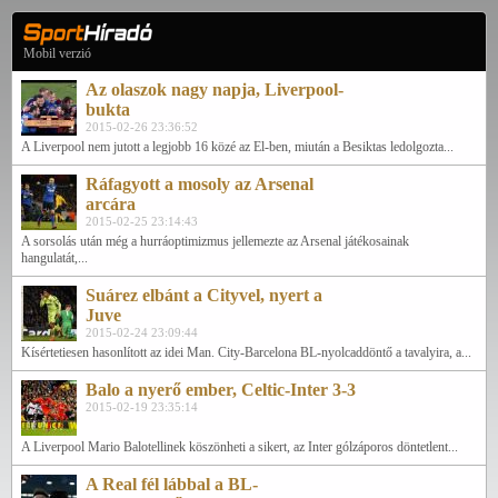
Mobil verzió
Az olaszok nagy napja, Liverpool-
bukta
2015-02-26 23:36:52
A Liverpool nem jutott a legjobb 16 közé az El-ben, miután a Besiktas ledolgozta...
Ráfagyott a mosoly az Arsenal
arcára
2015-02-25 23:14:43
A sorsolás után még a hurráoptimizmus jellemezte az Arsenal játékosainak
hangulatát,...
Suárez elbánt a Cityvel, nyert a
Juve
2015-02-24 23:09:44
Kísértetiesen hasonlított az idei Man. City-Barcelona BL-nyolcaddöntő a tavalyira, a...
Balo a nyerő ember, Celtic-Inter 3-3
2015-02-19 23:35:14
A Liverpool Mario Balotellinek köszönheti a sikert, az Inter gólzáporos döntetlent...
A Real fél lábbal a BL-