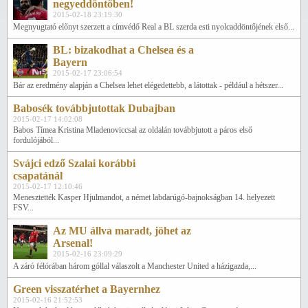
negyeddöntőben!
2015-02-18 23:19:30
Megnyugtató előnyt szerzett a címvédő Real a BL szerda esti nyolcaddöntőjének első...
BL: bizakodhat a Chelsea és a
Bayern
2015-02-17 23:06:54
Bár az eredmény alapján a Chelsea lehet elégedettebb, a látottak - például a hétszer...
Babosék továbbjutottak Dubajban
2015-02-17 14:02:08
Babos Tímea Kristina Mladenoviccsal az oldalán továbbjutott a páros első
fordulójából...
Svájci edző Szalai korábbi
csapatánál
2015-02-17 12:10:46
Menesztették Kasper Hjulmandot, a német labdarúgó-bajnokságban 14. helyezett
FSV...
Az MU állva maradt, jöhet az
Arsenal!
2015-02-16 23:09:29
A záró félórában három góllal válaszolt a Manchester United a házigazda,...
Green visszatérhet a Bayernhez
2015-02-16 21:52:53