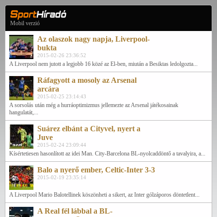
Mobil verzió
Az olaszok nagy napja, Liverpool-
bukta
2015-02-26 23:36:52
A Liverpool nem jutott a legjobb 16 közé az El-ben, miután a Besiktas ledolgozta...
Ráfagyott a mosoly az Arsenal
arcára
2015-02-25 23:14:43
A sorsolás után még a hurráoptimizmus jellemezte az Arsenal játékosainak
hangulatát,...
Suárez elbánt a Cityvel, nyert a
Juve
2015-02-24 23:09:44
Kísértetiesen hasonlított az idei Man. City-Barcelona BL-nyolcaddöntő a tavalyira, a...
Balo a nyerő ember, Celtic-Inter 3-3
2015-02-19 23:35:14
A Liverpool Mario Balotellinek köszönheti a sikert, az Inter gólzáporos döntetlent...
A Real fél lábbal a BL-