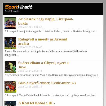
Mobil verzió
Az olaszok nagy napja, Liverpool-
bukta
2015-02-26 23:36:52
A Liverpool nem jutott a legjobb 16 közé az El-ben, miután a Besiktas ledolgozta...
Ráfagyott a mosoly az Arsenal
arcára
2015-02-25 23:14:43
A sorsolás után még a hurráoptimizmus jellemezte az Arsenal játékosainak
hangulatát,...
Suárez elbánt a Cityvel, nyert a
Juve
2015-02-24 23:09:44
Kísértetiesen hasonlított az idei Man. City-Barcelona BL-nyolcaddöntő a tavalyira, a...
Balo a nyerő ember, Celtic-Inter 3-3
2015-02-19 23:35:14
A Liverpool Mario Balotellinek köszönheti a sikert, az Inter gólzáporos döntetlent...
A Real fél lábbal a BL-