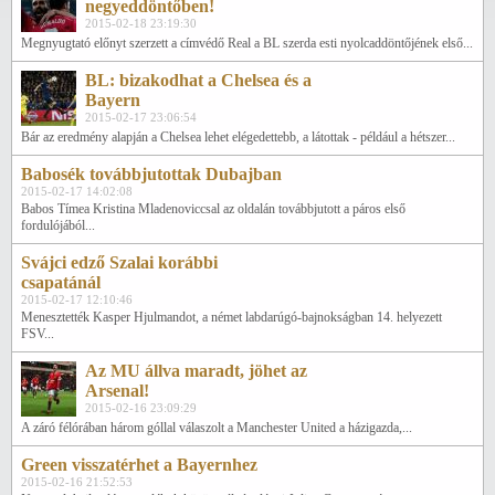
negyeddöntőben!
2015-02-18 23:19:30
Megnyugtató előnyt szerzett a címvédő Real a BL szerda esti nyolcaddöntőjének első...
BL: bizakodhat a Chelsea és a
Bayern
2015-02-17 23:06:54
Bár az eredmény alapján a Chelsea lehet elégedettebb, a látottak - például a hétszer...
Babosék továbbjutottak Dubajban
2015-02-17 14:02:08
Babos Tímea Kristina Mladenoviccsal az oldalán továbbjutott a páros első
fordulójából...
Svájci edző Szalai korábbi
csapatánál
2015-02-17 12:10:46
Menesztették Kasper Hjulmandot, a német labdarúgó-bajnokságban 14. helyezett
FSV...
Az MU állva maradt, jöhet az
Arsenal!
2015-02-16 23:09:29
A záró félórában három góllal válaszolt a Manchester United a házigazda,...
Green visszatérhet a Bayernhez
2015-02-16 21:52:53