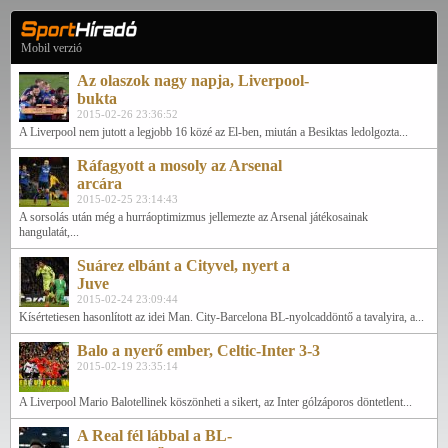
Mobil verzió
Az olaszok nagy napja, Liverpool-
bukta
2015-02-26 23:36:52
A Liverpool nem jutott a legjobb 16 közé az El-ben, miután a Besiktas ledolgozta...
Ráfagyott a mosoly az Arsenal
arcára
2015-02-25 23:14:43
A sorsolás után még a hurráoptimizmus jellemezte az Arsenal játékosainak
hangulatát,...
Suárez elbánt a Cityvel, nyert a
Juve
2015-02-24 23:09:44
Kísértetiesen hasonlított az idei Man. City-Barcelona BL-nyolcaddöntő a tavalyira, a...
Balo a nyerő ember, Celtic-Inter 3-3
2015-02-19 23:35:14
A Liverpool Mario Balotellinek köszönheti a sikert, az Inter gólzáporos döntetlent...
A Real fél lábbal a BL-