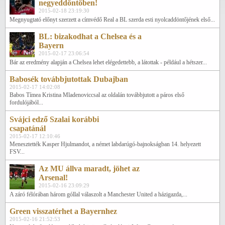
negyeddöntőben!
2015-02-18 23:19:30
Megnyugtató előnyt szerzett a címvédő Real a BL szerda esti nyolcaddöntőjének első...
BL: bizakodhat a Chelsea és a
Bayern
2015-02-17 23:06:54
Bár az eredmény alapján a Chelsea lehet elégedettebb, a látottak - például a hétszer...
Babosék továbbjutottak Dubajban
2015-02-17 14:02:08
Babos Tímea Kristina Mladenoviccsal az oldalán továbbjutott a páros első
fordulójából...
Svájci edző Szalai korábbi
csapatánál
2015-02-17 12:10:46
Menesztették Kasper Hjulmandot, a német labdarúgó-bajnokságban 14. helyezett
FSV...
Az MU állva maradt, jöhet az
Arsenal!
2015-02-16 23:09:29
A záró félórában három góllal válaszolt a Manchester United a házigazda,...
Green visszatérhet a Bayernhez
2015-02-16 21:52:53