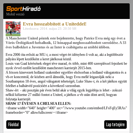
Mobil verzió
Evra hosszabbított a Uniteddel!
Létrehozva: 2014. május 23. 20:50 SH
A Manchester United péntek este bejelentette, hogy Patrice Evra még egy évet a
Vörös Ördögöknél futballozik, 12 hónappal meghosszabbodott szerződése. A 33
éves balbekket a Juventus és az Inter is csábítgatta az utóbbi időben.
Evra 2006 óta erősíti az MU-t, a most véget ért idényben ő volt az, aki a legtöbbször
pályára lépett kezdőként a keret játékosai közül.
Louis van Gaal kérésének eleget téve marad, és több, mint 400 szerepléssel fejezheti be
nyolc évvel ezelőtt kezdődött manchesteri karrierjét 2015-ben.
A frissen kinevezett holland szakember egyelőre elsősorban a holland válogatottra és a
vb-re koncentrál, de közben arról álmodik, hogy Evra mellé leigazolják neki a
Southampton 18 éves, angol válogatott tehetségét, Luke Shaw-t, és a két játékos együtt
felelhet a balhátvéd pozícióért a következő szezonban.
Shaw-ért - aki posztján pár éven belül akár a világ egyik legjobbja is lehet - zokszó
nélkül kifizetne 27 millió fontot a United, a játékos a vb után dönt arról, hogyan
folytatja karrierjét.
SHAW 17 ÉVESEN A CHELSEA ELLEN:
<iframe width="640" height="400" src="//www.youtube.com/embed/LFsFqEy5RAs"
frameborder="0" allowfullscreen></iframe>
Főoldal
Lap tetejére