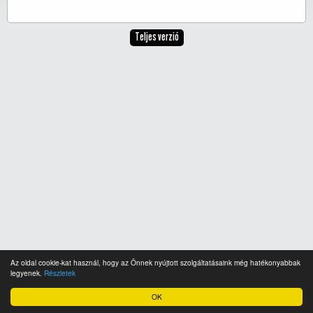
Teljes verzió
Az oldal cookie-kat használ, hogy az Önnek nyújtott szolgáltatásaink még hatékonyabbak
legyenek.
Részletek
OK