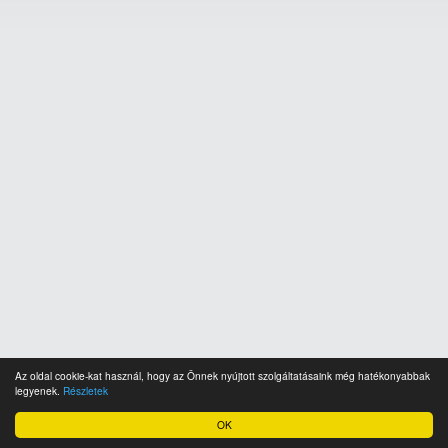
Az oldal cookie-kat használ, hogy az Önnek nyújtott szolgáltatásaink még hatékonyabbak
legyenek.
Részletek
OK