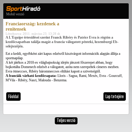
Mobil verzió
Franciaország: kezdenek a
renitensek
Létrehozva: 2011. március 23. 13:28 sh
A L'Equipe értesülései szerint Franck Ribéry és Patrice Evra is rögtön a
kezdőcsapatban találja magát a francia válogatott pénteki, luxemburgi Eb-
selejtezőjén.
Ezt a keddi, egyébként zárt kapus edzésről kiszivárgott információk alapján állítja a
sportnapilap.
A két játékos a 2010-es világbajnokság idején játszott főszerepet abban, hogy
bojkottálta Domenech edzését a válogatott, azóta nem szerepeltek címeres mezben.
Evra ötmeccses, Ribéry hárommeccses eltiltást kapott a szövetségtől.
A franciák várható kezdőcsapata:
Lloris - Sagna, Rami, Mexès, Evra - Gourcuff,
M'Vila - Ribéry, Nasri, Malouda - Benzema.
Főoldal
Lap tetejére
Teljes verzió