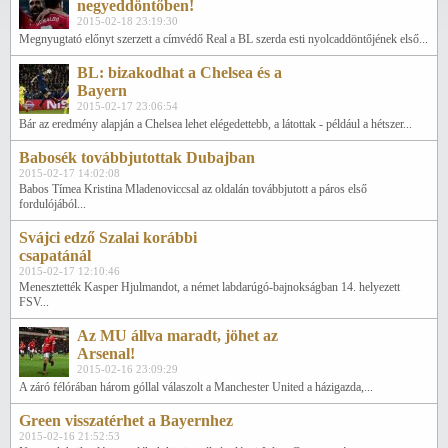
negyeddöntőben!
2015-02-18 23:19:30
Megnyugtató előnyt szerzett a címvédő Real a BL szerda esti nyolcaddöntőjének első...
BL: bizakodhat a Chelsea és a
Bayern
2015-02-17 23:06:54
Bár az eredmény alapján a Chelsea lehet elégedettebb, a látottak - például a hétszer...
Babosék továbbjutottak Dubajban
2015-02-17 14:02:08
Babos Tímea Kristina Mladenoviccsal az oldalán továbbjutott a páros első
fordulójából...
Svájci edző Szalai korábbi
csapatánál
2015-02-17 12:10:46
Menesztették Kasper Hjulmandot, a német labdarúgó-bajnokságban 14. helyezett
FSV...
Az MU állva maradt, jöhet az
Arsenal!
2015-02-16 23:09:29
A záró félórában három góllal válaszolt a Manchester United a házigazda,...
Green visszatérhet a Bayernhez
2015-02-16 21:52:53