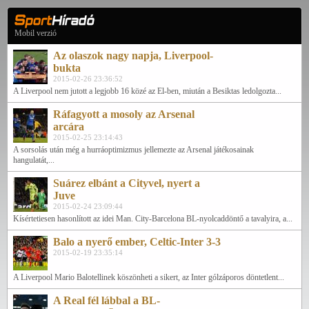
Mobil verzió
Az olaszok nagy napja, Liverpool-
bukta
2015-02-26 23:36:52
A Liverpool nem jutott a legjobb 16 közé az El-ben, miután a Besiktas ledolgozta...
Ráfagyott a mosoly az Arsenal
arcára
2015-02-25 23:14:43
A sorsolás után még a hurráoptimizmus jellemezte az Arsenal játékosainak
hangulatát,...
Suárez elbánt a Cityvel, nyert a
Juve
2015-02-24 23:09:44
Kísértetiesen hasonlított az idei Man. City-Barcelona BL-nyolcaddöntő a tavalyira, a...
Balo a nyerő ember, Celtic-Inter 3-3
2015-02-19 23:35:14
A Liverpool Mario Balotellinek köszönheti a sikert, az Inter gólzáporos döntetlent...
A Real fél lábbal a BL-