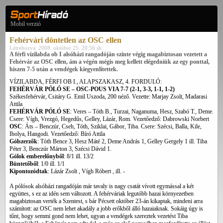
Mobil verzió
Fehérvári döntetlen az OSC ellen
Létrehozva: 2008. október 25. 20:56 sh
A férfi vízilabda ob I alsóházi rangadóján szinte végig magabiztosan vezetett a
Fehérvár az OSC ellen, ám a végén mégis meg kellett elégedniük az egy ponttal,
hiszen 7-5 után a vendégek kiegyenlítettek.
VÍZILABDA, FÉRFI OB I., ALAPSZAKASZ, 4. FORDULÓ:
FEHÉRVÁR PÓLÓ SE – OSC-POUS VIA 7-7 (2-1, 3-3, 1-1, 1-2)
Székesfehérvár, Csitáry G. Emil Uszoda, 200 néző. Vezette: Marjay Zsolt, Madarasi
Attila
FEHÉRVÁR PÓLÓ SE
: Veres – Tóth B., Turzai, Naganuma, Hesz, Szabó T., Deme.
Csere: Vígh, Vrezgó, Hegedűs, Gelley, Lázár, Rom. Vezetőedző: Dabrowski Norbert
OSC
: Áts – Benczúr, Cseh, Tóth, Sziklai, Gábor, Tiba. Csere: Szécsi, Balla, Kile,
Ibolya, Hangodi. Vezetőedző: Bíró Attila
Gólszerzők
: Tóth Bence 3, Hesz Máté 2, Deme András 1, Gelley Gergely 1 ill. Tiba
Péter 3, Benczúr Márton 3, Szécsi Dávid 1.
Gólok emberelőnyből
: 8/1 ill. 13/2
Büntetőből
: 1/0 ill. 1/1
Kipontozódtak
: Lázár Zsolt , Vígh Róbert , ill. -
A pólósok alsóházi rangadóján már tavaly is nagy csatát vívott egymással a két
együttes, s ez az idén sem változott. A fehérváriak legutóbb hazai környezetben
magabiztosan verték a Szentest, s bár Pécsett október 23-án kikaptak, mindeni arra
számított: az OSC nem lehet akadály a jobb erőkből álló hazaiaknak. Sokáig úgy is
tűnt, hogy semmi gond nem lehet, ugyan a vendégek szereztek vezetést Tiba