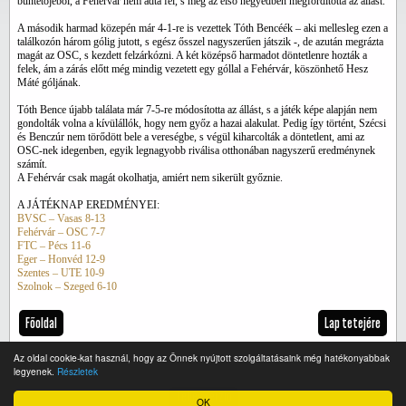
büntetőjéből, a Fehérvár nem adta fel, s még az első negyedben megfordította az állást.
A második harmad közepén már 4-1-re is vezettek Tóth Bencéék – aki mellesleg ezen a
találkozón három gólig jutott, s egész ősszel nagyszerűen játszik -, de azután megrázta
magát az OSC, s kezdett felzárkózni. A két középső harmadot döntetlenre hozták a
felek, ám a zárás előtt még mindig vezetett egy góllal a Fehérvár, köszönhető Hesz
Máté góljának.
Tóth Bence újabb találata már 7-5-re módosította az állást, s a játék képe alapján nem
gondolták volna a kívülállók, hogy nem győz a hazai alakulat. Pedig így történt, Szécsi
és Benczúr nem törődött bele a vereségbe, s végül kiharcolták a döntetlent, ami az
OSC-nek idegenben, egyik legnagyobb riválisa otthonában nagyszerű eredménynek
számít.
A Fehérvár csak magát okolhatja, amiért nem sikerült győznie.
A JÁTÉKNAP EREDMÉNYEI:
BVSC – Vasas 8-13
Fehérvár – OSC 7-7
FTC – Pécs 11-6
Eger – Honvéd 12-9
Szentes – UTE 10-9
Szolnok – Szeged 6-10
Főoldal
Lap tetejére
Az oldal cookie-kat használ, hogy az Önnek nyújtott szolgáltatásaink még hatékonyabbak
legyenek.
Részletek
Teljes verzió
OK