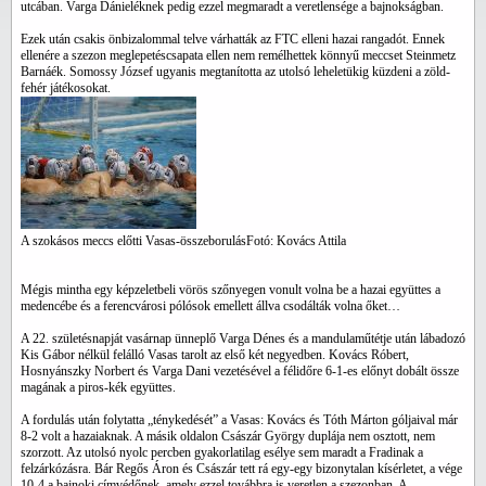
utcában. Varga Dánieléknek pedig ezzel megmaradt a veretlensége a bajnokságban.
Ezek után csakis önbizalommal telve várhatták az FTC elleni hazai rangadót. Ennek
ellenére a szezon meglepetéscsapata ellen nem remélhettek könnyű meccset Steinmetz
Barnáék. Somossy József ugyanis megtanította az utolsó leheletükig küzdeni a zöld-
fehér játékosokat.
A szokásos meccs előtti Vasas-összeborulás
Fotó: Kovács Attila
Mégis mintha egy képzeletbeli vörös szőnyegen vonult volna be a hazai együttes a
medencébe és a ferencvárosi pólósok emellett állva csodálták volna őket…
A 22. születésnapját vasárnap ünneplő Varga Dénes és a mandulaműtétje után lábadozó
Kis Gábor nélkül felálló Vasas tarolt az első két negyedben. Kovács Róbert,
Hosnyánszky Norbert és Varga Dani vezetésével a félidőre 6-1-es előnyt dobált össze
magának a piros-kék együttes.
A fordulás után folytatta „ténykedését” a Vasas: Kovács és Tóth Márton góljaival már
8-2 volt a hazaiaknak. A másik oldalon Császár György duplája nem osztott, nem
szorzott. Az utolsó nyolc percben gyakorlatilag esélye sem maradt a Fradinak a
felzárkózásra. Bár Regős Áron és Császár tett rá egy-egy bizonytalan kísérletet, a vége
10-4 a bajnoki címvédőnek, amely ezzel továbbra is veretlen a szezonban. A