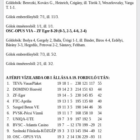
Góldobók: Bereczki, Kovács G., Heinrich, Czigány, ill. Török 3, Weszelovszky, Varga
T. 1-1.
Gólok emberelőnyből: 7/1, ill. 11/3.
Gólok ötméteresből: 1/1, ill. 1/1.
OSC-OPUS VIA – ZF Eger 8-20 (0-5, 2-5, 4-6, 2-4)
Góldobók: Ibolya 4, Gergely 2, Balla, Ürögi 1-1, ill. Binder, Biros 4-4, Erdélyi,
Bárány 3-3, Hegedűs, Petrovai 2-2, Sántavy, Feltham.
Gólok emberelőnyből: 7/3, ill. 5/2.
Gólok ötméteresből: 2/1, ill. 3/2.
A FÉRFI VÍZILABDA OB I ÁLLÁSA A 19. FORDULÓ UTÁN:
1.
TEVA-VasasPlaket
19
18
1
–
238
121
117
55
2.
DOMINO Honvéd
19
14
2
3
214
151
63
44
3.
ZF-Eger
19
14
–
5
230
145
85
42
4.
FTC-Aprilia
19
13
1
5
195
135
60
40
5.
Szeged Beton VE
19
11
3
5
190
144
46
36
6.
PVSK-Pécsi Vízmű
19
11
1
7
168
158
10
34
7.
UNIQA-UTE
19
7
3
9
197
192
5
24
8.
BVSC - Atlantis Casino
19
7
–
12
170
199
–29
21
9.
Szolnoki Főiskola-KÖZGÉP
19
3
3
13
145
194
–49
12
10.
OSC - OPUS VIA
19
3
2
14
136
229
–93
11