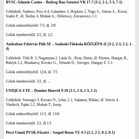
BVSC-Atlantis Casino – Bodrog Bau-Szentesi VK 17-7 (3-2, 2-1, 5-3, 7-1)
Góldobók: Ambrus, Pecz 4-4, Galambos 3, Hopkins 2, Nagy S., Simon A., Kriszt,
Szabó P., ill. Torday 4, Molnár A., Döbrössy, Zsivanovics 1-1.
Gólok emberelőnyből: 7/3, ill. 2/0.
Gólok ötméteresből: 2/2, ill. 2/2.
Androbau Fehérvár Póló SE – Szolnoki Főiskola-KÖZGÉP 8-11 (3-2, 2-3, 2-2, 1-
4)
Góldobók: Tóth B. 3, Naganuma 2, Lázár Zs., Rom, Deme, ill. Pásztor, Hangay R.,
Ridzyk 2-2, Munkácsy, Kovács G., Németh D., Süveges, Hangay Z. 1-1.
Gólok emberelőnyből: 12/4, ill. 7/5.
Gólok ötméteresből: 3/2, ill. -.
UNIQUA-UTE – Domino Honvéd 9-10 (3-1, 2-4, 2-3, 2-2)
Góldobók: Somogyi 3, Kovács O., Létay 2-2, Salamon, Rékási, ill. Szivós 4,
Vindisch, Paján 2-2, Molnár T., Iosep.
Gólok emberelőnyből: 11/1, ill. 13/6.
Gólok ötméteresből: 2/2, ill 1/1.
Pécsi Vízmű PVSK-Fűszért – Szeged Beton VE 4-5 (2-1, 2-1, 0-2, 0-1)