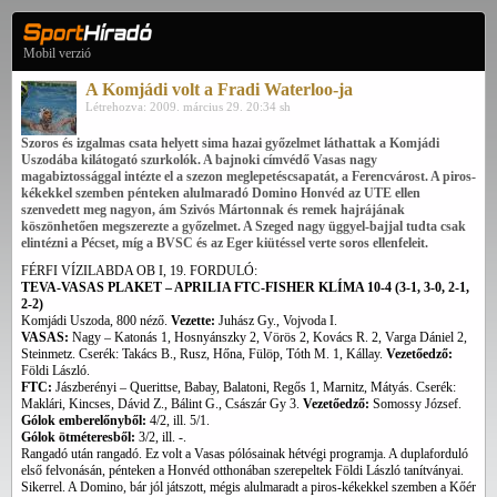
Mobil verzió
A Komjádi volt a Fradi Waterloo-ja
Létrehozva: 2009. március 29. 20:34 sh
Szoros és izgalmas csata helyett sima hazai győzelmet láthattak a Komjádi
Uszodába kilátogató szurkolók. A bajnoki címvédő Vasas nagy
magabiztossággal intézte el a szezon meglepetéscsapatát, a Ferencvárost. A piros-
kékekkel szemben pénteken alulmaradó Domino Honvéd az UTE ellen
szenvedett meg nagyon, ám Szivós Mártonnak és remek hajrájának
köszönhetően megszerezte a győzelmet. A Szeged nagy üggyel-bajjal tudta csak
elintézni a Pécset, míg a BVSC és az Eger kiütéssel verte soros ellenfeleit.
FÉRFI VÍZILABDA OB I, 19. FORDULÓ:
TEVA-VASAS PLAKET – APRILIA FTC-FISHER KLÍMA 10-4 (3-1, 3-0, 2-1,
2-2)
Komjádi Uszoda, 800 néző.
Vezette:
Juhász Gy., Vojvoda I.
VASAS:
Nagy – Katonás 1, Hosnyánszky 2, Vörös 2, Kovács R. 2, Varga Dániel 2,
Steinmetz. Cserék: Takács B., Rusz, Hőna, Fülöp, Tóth M. 1, Kállay.
Vezetőedző:
Földi László.
FTC:
Jászberényi – Querittse, Babay, Balatoni, Regős 1, Marnitz, Mátyás. Cserék:
Maklári, Kincses, Dávid Z., Bálint G., Császár Gy 3.
Vezetőedző:
Somossy József.
Gólok emberelőnyből:
4/2, ill. 5/1.
Gólok ötméteresből:
3/2, ill. -.
Rangadó után rangadó. Ez volt a Vasas pólósainak hétvégi programja. A duplaforduló
első felvonásán, pénteken a Honvéd otthonában szerepeltek Földi László tanítványai.
Sikerrel. A Domino, bár jól játszott, mégis alulmaradt a piros-kékekkel szemben a Kőér