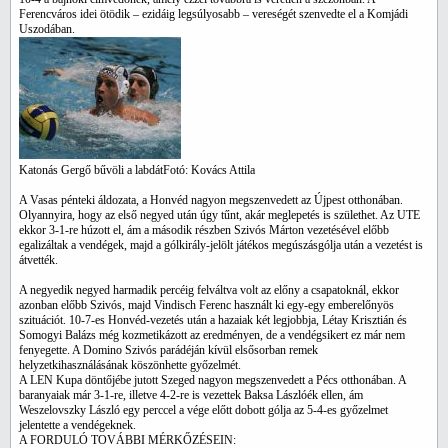
Ferencváros idei ötödik – ezidáig legsúlyosabb – vereségét szenvedte el a Komjádi
Uszodában.
Katonás Gergő bűvöli a labdát
Fotó: Kovács Attila
A Vasas pénteki áldozata, a Honvéd nagyon megszenvedett az Újpest otthonában.
Olyannyira, hogy az első negyed után úgy tűnt, akár meglepetés is születhet. Az UTE
ekkor 3-1-re húzott el, ám a második részben Szivós Márton vezetésével előbb
egalizáltak a vendégek, majd a gólkirály-jelölt játékos megúszásgólja után a vezetést is
átvették.
A negyedik negyed harmadik percéig felváltva volt az előny a csapatoknál, ekkor
azonban előbb Szivós, majd Vindisch Ferenc használt ki egy-egy emberelőnyös
szituációt. 10-7-es Honvéd-vezetés után a hazaiak két legjobbja, Létay Krisztián és
Somogyi Balázs még kozmetikázott az eredményen, de a vendégsikert ez már nem
fenyegette. A Domino Szivós parádéján kívül elsősorban remek
helyzetkihasználásának köszönhette győzelmét.
A LEN Kupa döntőjébe jutott Szeged nagyon megszenvedett a Pécs otthonában. A
baranyaiak már 3-1-re, illetve 4-2-re is vezettek Baksa Lászlóék ellen, ám
Weszelovszky László egy perccel a vége előtt dobott gólja az 5-4-es győzelmet
jelentette a vendégeknek.
A FORDULÓ TOVÁBBI MÉRKŐZÉSEIN: