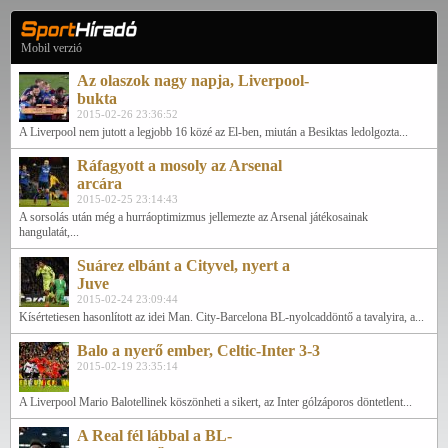
Mobil verzió
Az olaszok nagy napja, Liverpool-
bukta
2015-02-26 23:36:52
A Liverpool nem jutott a legjobb 16 közé az El-ben, miután a Besiktas ledolgozta...
Ráfagyott a mosoly az Arsenal
arcára
2015-02-25 23:14:43
A sorsolás után még a hurráoptimizmus jellemezte az Arsenal játékosainak
hangulatát,...
Suárez elbánt a Cityvel, nyert a
Juve
2015-02-24 23:09:44
Kísértetiesen hasonlított az idei Man. City-Barcelona BL-nyolcaddöntő a tavalyira, a...
Balo a nyerő ember, Celtic-Inter 3-3
2015-02-19 23:35:14
A Liverpool Mario Balotellinek köszönheti a sikert, az Inter gólzáporos döntetlent...
A Real fél lábbal a BL-