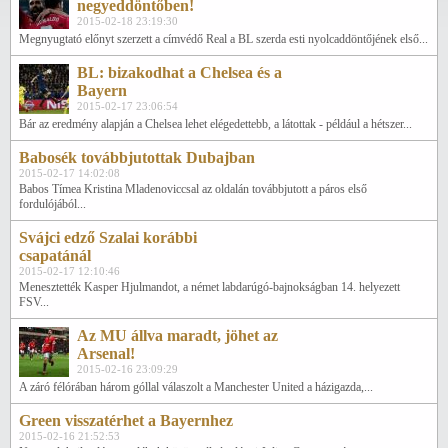
negyeddöntőben!
2015-02-18 23:19:30
Megnyugtató előnyt szerzett a címvédő Real a BL szerda esti nyolcaddöntőjének első...
BL: bizakodhat a Chelsea és a
Bayern
2015-02-17 23:06:54
Bár az eredmény alapján a Chelsea lehet elégedettebb, a látottak - például a hétszer...
Babosék továbbjutottak Dubajban
2015-02-17 14:02:08
Babos Tímea Kristina Mladenoviccsal az oldalán továbbjutott a páros első
fordulójából...
Svájci edző Szalai korábbi
csapatánál
2015-02-17 12:10:46
Menesztették Kasper Hjulmandot, a német labdarúgó-bajnokságban 14. helyezett
FSV...
Az MU állva maradt, jöhet az
Arsenal!
2015-02-16 23:09:29
A záró félórában három góllal válaszolt a Manchester United a házigazda,...
Green visszatérhet a Bayernhez
2015-02-16 21:52:53