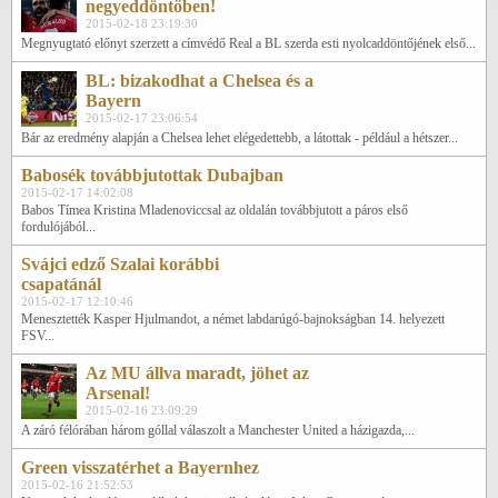
negyeddöntőben!
2015-02-18 23:19:30
Megnyugtató előnyt szerzett a címvédő Real a BL szerda esti nyolcaddöntőjének első...
BL: bizakodhat a Chelsea és a
Bayern
2015-02-17 23:06:54
Bár az eredmény alapján a Chelsea lehet elégedettebb, a látottak - például a hétszer...
Babosék továbbjutottak Dubajban
2015-02-17 14:02:08
Babos Tímea Kristina Mladenoviccsal az oldalán továbbjutott a páros első
fordulójából...
Svájci edző Szalai korábbi
csapatánál
2015-02-17 12:10:46
Menesztették Kasper Hjulmandot, a német labdarúgó-bajnokságban 14. helyezett
FSV...
Az MU állva maradt, jöhet az
Arsenal!
2015-02-16 23:09:29
A záró félórában három góllal válaszolt a Manchester United a házigazda,...
Green visszatérhet a Bayernhez
2015-02-16 21:52:53