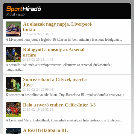
Mobil verzió
Az olaszok nagy napja, Liverpool-
bukta
2015-02-26 23:36:52
A Liverpool nem jutott a legjobb 16 közé az El-ben, miután a Besiktas ledolgozta...
Ráfagyott a mosoly az Arsenal
arcára
2015-02-25 23:14:43
A sorsolás után még a hurráoptimizmus jellemezte az Arsenal játékosainak
hangulatát,...
Suárez elbánt a Cityvel, nyert a
Juve
2015-02-24 23:09:44
Kísértetiesen hasonlított az idei Man. City-Barcelona BL-nyolcaddöntő a tavalyira, a...
Balo a nyerő ember, Celtic-Inter 3-3
2015-02-19 23:35:14
A Liverpool Mario Balotellinek köszönheti a sikert, az Inter gólzáporos döntetlent...
A Real fél lábbal a BL-