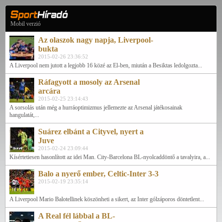
Mobil verzió
Az olaszok nagy napja, Liverpool-
bukta
2015-02-26 23:36:52
A Liverpool nem jutott a legjobb 16 közé az El-ben, miután a Besiktas ledolgozta...
Ráfagyott a mosoly az Arsenal
arcára
2015-02-25 23:14:43
A sorsolás után még a hurráoptimizmus jellemezte az Arsenal játékosainak
hangulatát,...
Suárez elbánt a Cityvel, nyert a
Juve
2015-02-24 23:09:44
Kísértetiesen hasonlított az idei Man. City-Barcelona BL-nyolcaddöntő a tavalyira, a...
Balo a nyerő ember, Celtic-Inter 3-3
2015-02-19 23:35:14
A Liverpool Mario Balotellinek köszönheti a sikert, az Inter gólzáporos döntetlent...
A Real fél lábbal a BL-