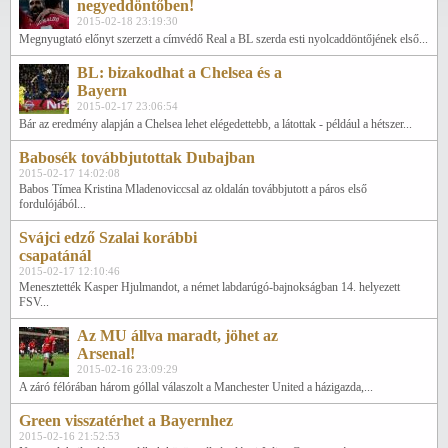
negyeddöntőben!
2015-02-18 23:19:30
Megnyugtató előnyt szerzett a címvédő Real a BL szerda esti nyolcaddöntőjének első...
BL: bizakodhat a Chelsea és a
Bayern
2015-02-17 23:06:54
Bár az eredmény alapján a Chelsea lehet elégedettebb, a látottak - például a hétszer...
Babosék továbbjutottak Dubajban
2015-02-17 14:02:08
Babos Tímea Kristina Mladenoviccsal az oldalán továbbjutott a páros első
fordulójából...
Svájci edző Szalai korábbi
csapatánál
2015-02-17 12:10:46
Menesztették Kasper Hjulmandot, a német labdarúgó-bajnokságban 14. helyezett
FSV...
Az MU állva maradt, jöhet az
Arsenal!
2015-02-16 23:09:29
A záró félórában három góllal válaszolt a Manchester United a házigazda,...
Green visszatérhet a Bayernhez
2015-02-16 21:52:53