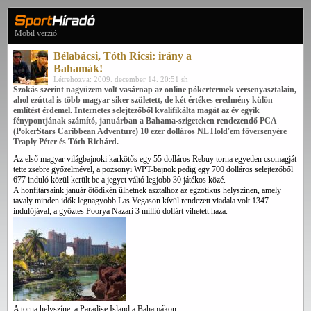
Mobil verzió
Bélabácsi, Tóth Ricsi: irány a
Bahamák!
Létrehozva: 2009. december 14. 20:51 sh
Szokás szerint nagyüzem volt vasárnap az online pókertermek versenyasztalain,
ahol ezúttal is több magyar siker született, de két értékes eredmény külön
említést érdemel. Internetes selejtezőből kvalifikálta magát az év egyik
fénypontjának számító, januárban a Bahama-szigeteken rendezendő PCA
(PokerStars Caribbean Adventure) 10 ezer dolláros NL Hold'em főversenyére
Traply Péter és Tóth Richárd.
Az első magyar világbajnoki karkötős egy 55 dolláros Rebuy torna egyetlen csomagját
tette zsebre győzelmével, a pozsonyi WPT-bajnok pedig egy 700 dolláros selejtezőből
677 induló közül került be a jegyet váltó legjobb 30 játékos közé.
A honfitársaink január ötödikén ülhetnek asztalhoz az egzotikus helyszínen, amely
tavaly minden idők legnagyobb Las Vegason kívül rendezett viadala volt 1347
indulójával, a győztes Poorya Nazari 3 millió dollárt vihetett haza.
A torna helyszíne, a Paradise Island a Bahamákon