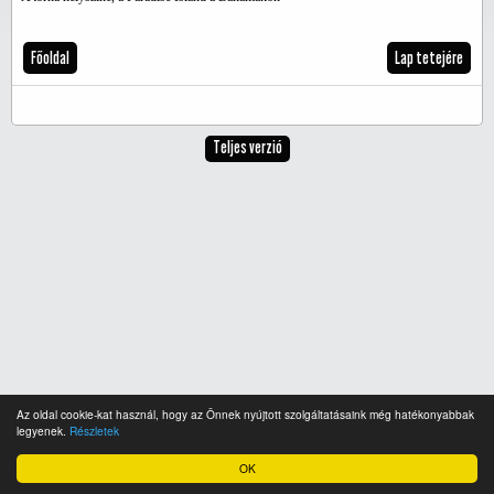
Főoldal
Lap tetejére
Teljes verzió
Az oldal cookie-kat használ, hogy az Önnek nyújtott szolgáltatásaink még hatékonyabbak
legyenek.
Részletek
OK