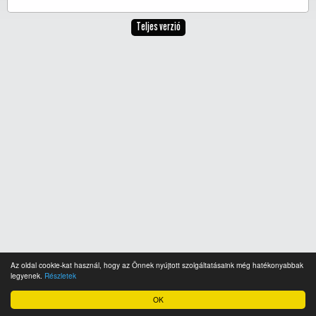
Teljes verzió
Az oldal cookie-kat használ, hogy az Önnek nyújtott szolgáltatásaink még hatékonyabbak
legyenek.
Részletek
OK