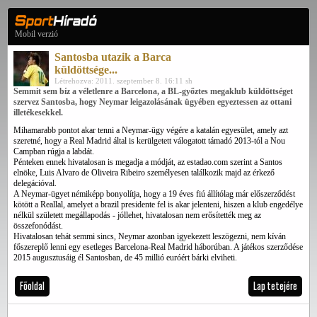
Mobil verzió
Santosba utazik a Barca
küldöttsége...
Létrehozva: 2011. szeptember 8. 16:11 sh
Semmit sem bíz a véletlenre a Barcelona, a BL-győztes megaklub küldöttséget
szervez Santosba, hogy Neymar leigazolásának ügyében egyeztessen az ottani
illetékesekkel.
Mihamarabb pontot akar tenni a Neymar-ügy végére a katalán egyesület, amely azt
szeretné, hogy a Real Madrid által is kerülgetett válogatott támadó 2013-tól a Nou
Campban rúgja a labdát.
Pénteken ennek hivatalosan is megadja a módját, az estadao.com szerint a Santos
elnöke, Luis Alvaro de Oliveira Ribeiro személyesen találkozik majd az érkező
delegációval.
A Neymar-ügyet némiképp bonyolítja, hogy a 19 éves fiú állítólag már előszerződést
kötött a Reallal, amelyet a brazil presidente fel is akar jelenteni, hiszen a klub engedélye
nélkül született megállapodás - jóllehet, hivatalosan nem erősítették meg az
összefonódást.
Hivatalosan tehát semmi sincs, Neymar azonban igyekezett leszögezni, nem kíván
főszereplő lenni egy esetleges Barcelona-Real Madrid háborúban. A játékos szerződése
2015 augusztusáig él Santosban, de 45 millió euróért bárki elviheti.
Főoldal
Lap tetejére