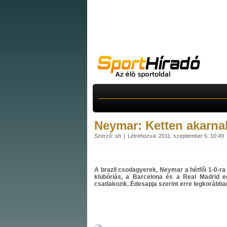
Neymar: Ketten akarnak
Szerző: sh
Létrehozva: 2011. szeptember 6. 10:49
A brazil csodagyerek, Neymar a hétfői 1-0-ra
klubóriás, a Barcelona és a Real Madrid 
csatlakozik. Édesapja szerint erre legkorábba