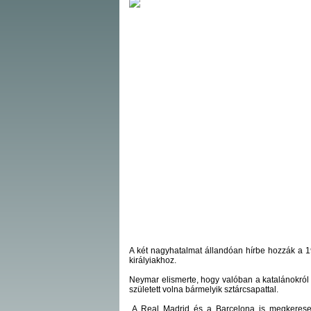
A két nagyhatalmat állandóan hírbe hozzák a 19 
királyiakhoz.
Neymar elismerte, hogy valóban a katalánokról 
született volna bármelyik sztárcsapattal.
„A Real Madrid és a Barcelona is megkereset