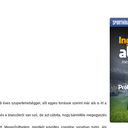
éves szupertehetséggel, sőt egyes források szerint már alá is írt a
és a blancókról van szó, de azt cáfolta, hogy bármiféle megegyezés
t. Megerősíthetem, mindkét együttes szeretne soraiban tudni, ám