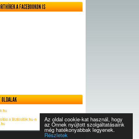
ORTHÍREK A FACEBOOKON IS
 OLDALAK
k.hu
Az oldal cookie-kat használ, hogy
sítás a Biztosítók.hu-n
az Önnek nyújtott szolgáltatásaink
k.hu
még hatékonyabbak legyenek.
Részletek