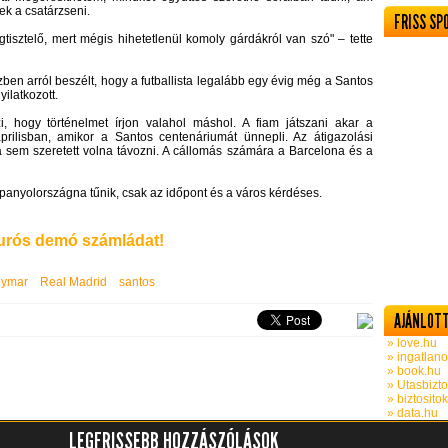
ek a csatárzseni.
FRISS SP
tisztelő, mert mégis hihetetlenül komoly gárdákról van szó" – tette
ben arról beszélt, hogy a futballista legalább egy évig még a Santos
ilatkozott.
zi, hogy történelmet írjon valahol máshol. A fiam játszani akar a
áprilisban, amikor a Santos centenáriumát ünnepli. Az átigazolási
 sem szeretett volna távozni. A cállomás számára a Barcelona és a
anyolországna tűnik, csak az időpont és a város kérdéses.
rós demó számládat!
eymar
Real Madrid
santos
AJÁNLOTT
» love.hu
» ingatlano
» book.hu
» Utasbizto
» biztosito
» data.hu
LEGFRISSEBB HOZZÁSZÓLÁSOK