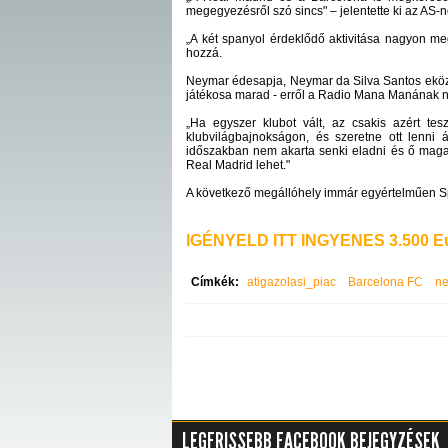
megegyezésről szó sincs" – jelentette ki az AS-n
„A két spanyol érdeklődő aktivitása nagyon meg
hozzá.
Neymar édesapja,
Neymar
da Silva
Santos
eköz
játékosa marad - erről a Radio Mana Manának ny
„Ha egyszer klubot vált, az csakis azért tes
klubvilágbajnokságon, és szeretne ott lenni 
időszakban nem akarta senki eladni és ő maga
Real Madrid lehet."
A következő megállóhely immár egyértelműen Sp
IGÉNYELD ITT INGYENES 3.500 Eu
Címkék:
atigazolasi_piac
Barcelona FC
n
LEGFRISSEBB FACEBOOK BEJEGYZÉSEK