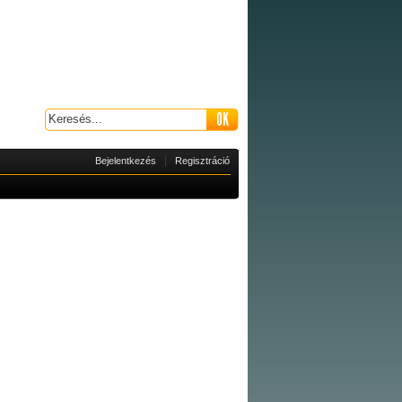
|
Bejelentkezés
Regisztráció