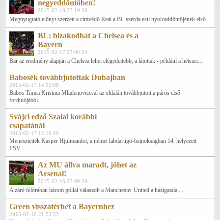
negyeddöntőben!
2015-02-18 23:19:30
Megnyugtató előnyt szerzett a címvédő Real a BL szerda esti nyolcaddöntőjének első...
BL: bizakodhat a Chelsea és a
Bayern
2015-02-17 23:06:54
Bár az eredmény alapján a Chelsea lehet elégedettebb, a látottak - például a hétszer...
Babosék továbbjutottak Dubajban
2015-02-17 14:02:08
Babos Tímea Kristina Mladenoviccsal az oldalán továbbjutott a páros első
fordulójából...
Svájci edző Szalai korábbi
csapatánál
2015-02-17 12:10:46
Menesztették Kasper Hjulmandot, a német labdarúgó-bajnokságban 14. helyezett
FSV...
Az MU állva maradt, jöhet az
Arsenal!
2015-02-16 23:09:29
A záró félórában három góllal válaszolt a Manchester United a házigazda,...
Green visszatérhet a Bayernhez
2015-02-16 21:52:53