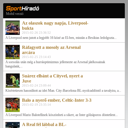
Mobil verzió
Az olaszok nagy napja, Liverpool-
bukta
2015-02-26 23:36:52
A Liverpool nem jutott a legjobb 16 közé az El-ben, miután a Besiktas ledolgozta...
Ráfagyott a mosoly az Arsenal
arcára
2015-02-25 23:14:43
A sorsolás után még a hurráoptimizmus jellemezte az Arsenal játékosainak
hangulatát,...
Suárez elbánt a Cityvel, nyert a
Juve
2015-02-24 23:09:44
Kísértetiesen hasonlított az idei Man. City-Barcelona BL-nyolcaddöntő a tavalyira, a...
Balo a nyerő ember, Celtic-Inter 3-3
2015-02-19 23:35:14
A Liverpool Mario Balotellinek köszönheti a sikert, az Inter gólzáporos döntetlent...
A Real fél lábbal a BL-