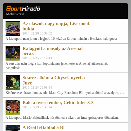
Mobil verzió
Az olaszok nagy napja, Liverpool-
bukta
2015-02-26 23:36:52
A Liverpool nem jutott a legjobb 16 közé az El-ben, miután a Besiktas ledolgozta...
Ráfagyott a mosoly az Arsenal
arcára
2015-02-25 23:14:43
A sorsolás után még a hurráoptimizmus jellemezte az Arsenal játékosainak
hangulatát,...
Suárez elbánt a Cityvel, nyert a
Juve
2015-02-24 23:09:44
Kísértetiesen hasonlított az idei Man. City-Barcelona BL-nyolcaddöntő a tavalyira, a...
Balo a nyerő ember, Celtic-Inter 3-3
2015-02-19 23:35:14
A Liverpool Mario Balotellinek köszönheti a sikert, az Inter gólzáporos döntetlent...
A Real fél lábbal a BL-