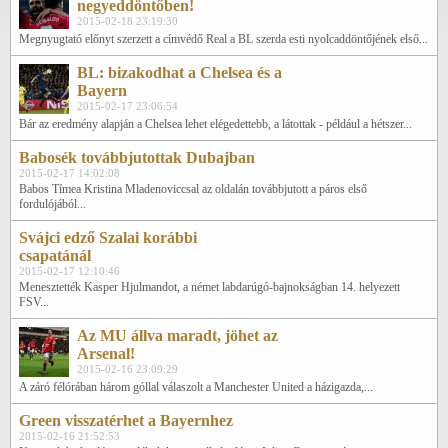
negyeddöntőben!
2015-02-18 23:19:30
Megnyugtató előnyt szerzett a címvédő Real a BL szerda esti nyolcaddöntőjének első...
BL: bizakodhat a Chelsea és a
Bayern
2015-02-17 23:06:54
Bár az eredmény alapján a Chelsea lehet elégedettebb, a látottak - például a hétszer...
Babosék továbbjutottak Dubajban
2015-02-17 14:02:08
Babos Tímea Kristina Mladenoviccsal az oldalán továbbjutott a páros első
fordulójából...
Svájci edző Szalai korábbi
csapatánál
2015-02-17 12:10:46
Menesztették Kasper Hjulmandot, a német labdarúgó-bajnokságban 14. helyezett
FSV...
Az MU állva maradt, jöhet az
Arsenal!
2015-02-16 23:09:29
A záró félórában három góllal válaszolt a Manchester United a házigazda,...
Green visszatérhet a Bayernhez
2015-02-16 21:52:53