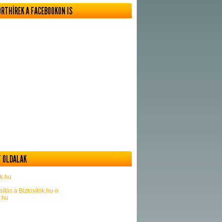
ORTHÍREK A FACEBOOKON IS
 OLDALAK
k.hu
sítás a Biztosítók.hu-n
k.hu