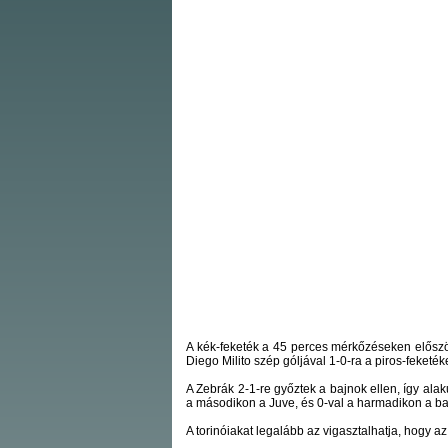
A kék-feketék a 45 perces mérkőzéseken először 
Diego Milito szép góljával 1-0-ra a piros-feketéke
A Zebrák 2-1-re győztek a bajnok ellen, így alaku
a másodikon a Juve, és 0-val a harmadikon a ba
A torinóiakat legalább az vigasztalhatja, hogy az