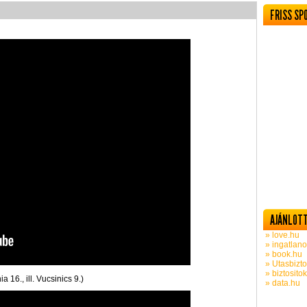
FRISS SP
AJÁNLOTT
» love.hu
» ingatlano
» book.hu
» Utasbizto
» biztosito
 16., ill. Vucsinics 9.)
» data.hu