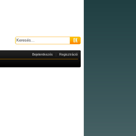
|
Bejelentkezés
Regisztráció