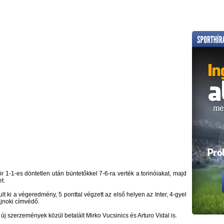
1-1-es döntetlen után büntetőkkel 7-6-ra verték a torinóiakat, majd
t.
lt ki a végeredmény, 5 ponttal végzett az első helyen az Inter, 4-gyel
jnoki címvédő.
 új szerzemények közül betalált Mirko Vucsinics és Arturo Vidal is.