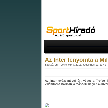
Az Inter lenyomta a Mil
Szerző: sh
Létrehozva: 2011. augusztus 19. 11:42
Az Inter győzelmével ért véget a Trofeo T
villámtorna Bariban, a második helyen a Juven