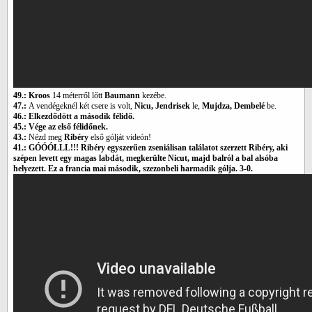
49.: Kroos
14 méterről lőtt
Baumann
kezébe.
47.:
A vendégeknél két csere is volt,
Nicu, Jendrisek
le,
Mujdza, Dembelé
be.
46.: Elkezdődött a második félidő.
45.: Vége az első félidőnek.
43.:
Nézd meg
Ribéry
első gólját videón!
41.: GÓÓÓLLL!!! Ribéry egyszerűen zseniálisan találatot szerzett Ribéry, aki
szépen levett egy magas labdát, megkerülte Nicut, majd balról a bal alsóba
helyezett. Ez a francia mai második, szezonbeli harmadik gólja. 3-0.