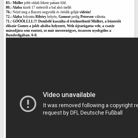
83.: Müller
jobb oldali lökete pattant fölé.
80.: Alaba
tüzelt 17 méterről a bal alsó mellé.
76.:
Nézd meg a Bayern negyedik és ötödik gólját
videón!
72.: Alaba
folytatta
Ribéry
helyén,
Gomezt
pedig
Petersen
váltotta.
71.: GÓÓÓLLLL!!! Dembélé kaszálta el értelmetlenül Müllert, a büntetőt
először Gomez a jobb alsóba helyezett, Welz újrarúgatta vele, a csatár
másodjára sem rontott, ez már mesternégyes, összesen nyolcgólos a
Bundesligában. 6-0.