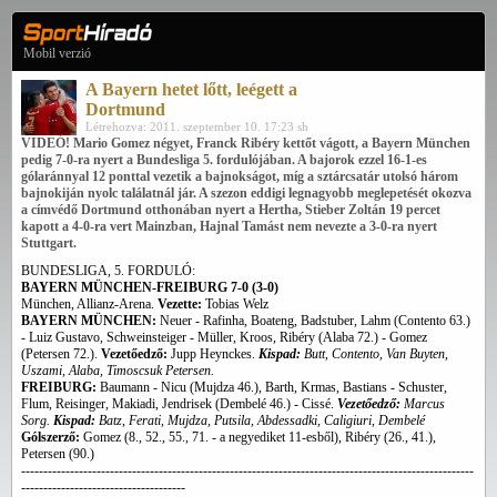
Mobil verzió
A Bayern hetet lőtt, leégett a
Dortmund
Létrehozva: 2011. szeptember 10. 17:23 sh
VIDEÓ! Mario Gomez négyet, Franck Ribéry kettőt vágott, a Bayern München
pedig 7-0-ra nyert a Bundesliga 5. fordulójában. A bajorok ezzel 16-1-es
gólaránnyal 12 ponttal vezetik a bajnokságot, míg a sztárcsatár utolsó három
bajnokiján nyolc találatnál jár. A szezon eddigi legnagyobb meglepetését okozva
a címvédő Dortmund otthonában nyert a Hertha, Stieber Zoltán 19 percet
kapott a 4-0-ra vert Mainzban, Hajnal Tamást nem nevezte a 3-0-ra nyert
Stuttgart.
BUNDESLIGA, 5. FORDULÓ:
BAYERN MÜNCHEN-FREIBURG 7-0 (3-0)
München, Allianz-Arena.
Vezette:
Tobias Welz
BAYERN MÜNCHEN:
Neuer - Rafinha, Boateng, Badstuber, Lahm (Contento 63.)
- Luiz Gustavo, Schweinsteiger - Müller, Kroos, Ribéry (Alaba 72.) - Gomez
(Petersen 72.).
Vezetőedző:
Jupp Heynckes.
Kispad:
Butt, Contento, Van Buyten,
Uszami, Alaba, Timoscsuk Petersen.
FREIBURG:
Baumann - Nicu (Mujdza 46.), Barth, Krmas, Bastians - Schuster,
Flum, Reisinger, Makiadi, Jendrisek (Dembelé 46.) - Cissé.
Vezetőedző:
Marcus
Sorg.
Kispad:
Batz, Ferati, Mujdza, Putsila, Abdessadki, Caligiuri, Dembelé
Gólszerző:
Gomez (8., 52., 55., 71. - a negyediket 11-esből), Ribéry (26., 41.),
Petersen (90.)
------------------------------------------------------------------------------------------------------
-------------------------------------