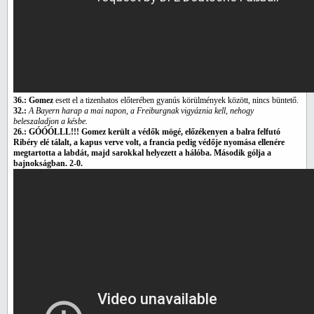
36.: Gomez
esett el a tizenhatos előterében gyanús körülmények között, nincs büntető.
32.:
A Bayern harap a mai napon, a Freiburgnak vigyáznia kell, nehogy
beleszaladjon a késbe.
26.: GÓÓÓLLL!!! Gomez került a védők mögé, előzékenyen a balra felfutó
Ribéry elé tálalt, a kapus verve volt, a francia pedig védője nyomása ellenére
megtartotta a labdát, majd sarokkal helyezett a hálóba. Második gólja a
bajnokságban. 2-0.