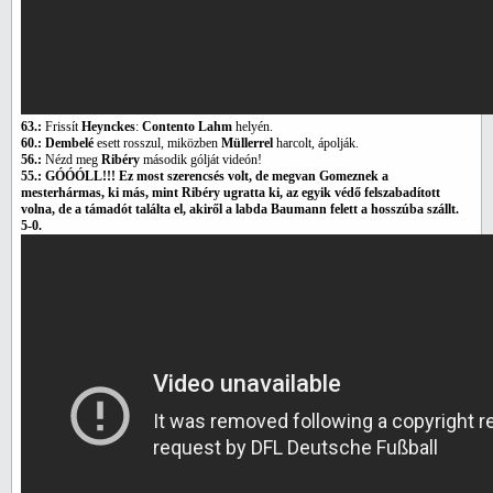
63.:
Frissít
Heynckes
:
Contento Lahm
helyén.
60.: Dembelé
esett rosszul, miközben
Müllerrel
harcolt, ápolják.
56.:
Nézd meg
Ribéry
második gólját videón!
55.: GÓÓÓLL!!! Ez most szerencsés volt, de megvan Gomeznek a
mesterhármas, ki más, mint Ribéry ugratta ki, az egyik védő felszabadított
volna, de a támadót találta el, akiről a labda Baumann felett a hosszúba szállt.
5-0.