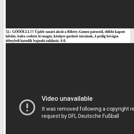
52.: GÓÓÓLLL!!! Újabb tanári akció a Ribéry-Gomez párostól, előbbi kapott
labdát, balra cselezte ki magát, középre gurított társának, ő pedig bevágta
idénybeli hatodik bajnoki találatát. 4-0.