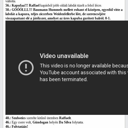
váltotta.
56.: Kapufaa!!!
Raffael
kapásból jobb oldali labdát tüzelt a felső lécre.
50.: GÓÓÓLLL!!! Baumann Hummels mellett rohant el középen, egyedül vitte a
labdát a kapura, teljes ziccerben Weidenfellerbe lőtt, de szerencséjére
visszapattant elé a játékszer, amelyet az üres kapuba gurított balról. 0-1.
48.: Szubotics
szerelte kitűnő ütemben
Raffaelt
.
46.:
Egy csere volt,
Gündogan
helyén
Da Silva
folytatta.
46.: Folytatáás!