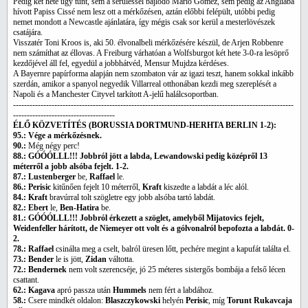
Pedig két hete úgy tűnt, sem a sérüléssel bajlódó Mario Gomez, sem pedig az Angliába
hívott Papiss Cissé nem lesz ott a mérkőzésen, aztán előbbi felépült, utóbbi pedig
nemet mondott a Newcastle ajánlatára, így mégis csak sor kerül a mesterlövészek
csatájára.
Visszatér Toni Kroos is, aki 50. élvonalbeli mérkőzésére készül, de Arjen Robbenre
nem számíthat az éllovas. A Freiburg várhatóan a Wolfsburgot két hete 3-0-ra lesöprő
kezdőjével áll fel, egyedül a jobbhátvéd,
Mensur Mujdza kérdéses.
A Bayernre papírforma alapján nem szombaton vár az igazi teszt, hanem sokkal inkább
szerdán, amikor a spanyol negyedik Villarreal otthonában kezdi meg szereplését a
Napoli és a Manchester Cityvel tarkított A-jelű halálcsoportban.
------------------------------------------------------------------------------------------------------
-------------------------------------
ÉLŐ KÖZVETÍTÉS (BORUSSIA DORTMUND-HERHTA BERLIN 1-2):
95.: Vége a mérkőzésnek.
90.:
Még négy perc!
88.: GÓÓÓLLL!!! Jobbról jött a labda, Lewandowski pedig középről 13
méterről a jobb alsóba fejelt. 1-2.
87.: Lustenberger
be,
Raffael
le.
86.: Perisic
kitűnően fejelt 10 méterről,
Kraft
kiszedte a labdát a léc alól.
84.: Kraft
bravúrral tolt szögletre egy jobb alsóba tartó labdát.
82.: Ebert
le,
Ben-Hatira
be.
81.: GÓÓÓLLL!!! Jobbról érkezett a szöglet, amelyből Mijatovics fejelt,
Weidenfeller hárított, de Niemeyer ott volt és a gólvonalról bepofozta a labdát. 0-
2.
78.: Raffael
csinálta meg a cselt, balról üresen lőtt, pechére megint a kapufát találta el.
73.: Bender
le is jött,
Zidan
váltotta.
72.: Bendernek
nem volt szerencséje, jó 25 méteres sistergős bombája a felső lécen
csattant.
62.: Kagava
apró passza után
Hummels
nem fért a labdához.
58.:
Csere mindkét oldalon:
Blaszczykowski
helyén
Perisic
, míg
Torunt Rukavcaja