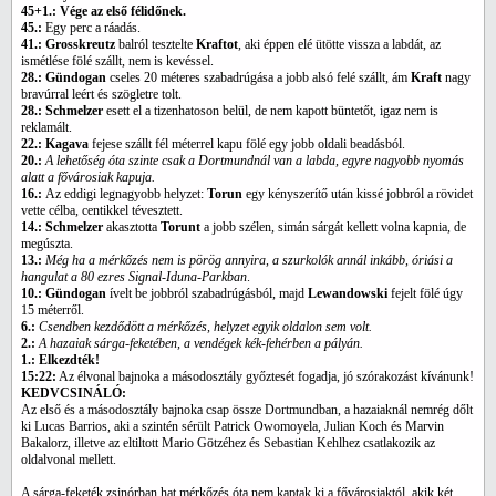
45+1.: Vége az első félidőnek.
45.:
Egy perc a ráadás.
41.: Grosskreutz
balról tesztelte
Kraftot
, aki éppen elé ütötte vissza a labdát, az
ismétlése
fölé szállt, nem is kevéssel.
28.: Gündogan
cseles 20 méteres szabadrúgása a jobb alsó felé szállt, ám
Kraft
nagy
bravúrral leért és szögletre tolt.
28.: Schmelzer
esett el a tizenhatoson belül, de nem kapott büntetőt, igaz nem is
reklamált.
22.: Kagava
fejese szállt fél méterrel kapu fölé egy jobb oldali beadásból.
20.:
A lehetőség óta szinte csak a Dortmundnál van a labda, egyre nagyobb nyomás
alatt a fővárosiak kapuja.
16.:
Az eddigi legnagyobb helyzet:
Torun
egy kényszerítő után kissé jobbról a rövidet
vette célba, centikkel tévesztett.
14.: Schmelzer
akasztotta
Torunt
a jobb szélen, simán sárgát kellett volna kapnia, de
megúszta.
13.:
Még ha a mérkőzés nem is pörög annyira, a szurkolók annál inkább, óriási a
hangulat a 80 ezres Signal-Iduna-Parkban
.
10.: Gündogan
ívelt be jobbról szabadrúgásból, majd
Lewandowski
fejelt fölé úgy
15 méterről.
6.:
Csendben kezdődött a mérkőzés, helyzet egyik oldalon sem volt.
2.:
A hazaiak sárga-feketében, a vendégek kék-fehérben a pályán.
1.: Elkezdték!
15:22:
Az élvonal bajnoka a másodosztály győztesét fogadja, jó szórakozást kívánunk!
KEDVCSINÁLÓ:
Az első és a másodosztály bajnoka csap össze Dortmundban, a hazaiaknál nemrég dőlt
ki Lucas Barrios, aki
a szintén sérült Patrick Owomoyela, Julian Koch és
Marvin
Bakalorz, illetve az eltiltott Mario Götzéhez és Sebastian Kehlhez csatlakozik az
oldalvonal mellett
.
A sárga-feketék zsinórban hat mérkőzés óta nem kaptak ki a fővárosiaktól, akik két