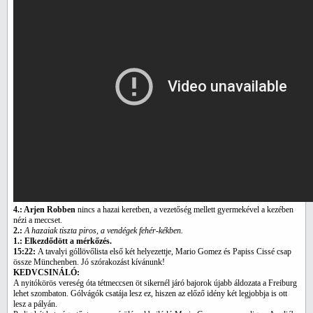
4.: Arjen Robben
nincs a hazai keretben, a vezetőség mellett gyermekével a kezében
nézi a meccset.
2.:
A hazaiak tiszta piros, a vendégek fehér-kékben.
1.: Elkezdődött a mérkőzés.
15:22:
A tavalyi góllövőlista első két helyezettje, Mario Gomez és Papiss Cissé csap
össze Münchenben. Jó szórakozást kívánunk!
KEDVCSINÁLÓ:
A nyitókörös vereség óta tétmeccsen öt sikernél járó bajorok újabb áldozata a Freiburg
lehet szombaton. Gólvágók csatája lesz ez, hiszen az előző idény két legjobbja is ott
lesz a pályán.