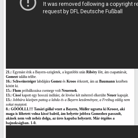
21.:
Egymást érik a Bayern-szögletek, a legutóbbi után
Ribéry
lőtt, ám csapattársát,
Gomezt
találta telibe.
16.: Schweinsteiger
labdájára
Gomez
és
Kroos
érkezett, ám az
Baumann
kezében
kötött ki.
15.: Flum
próbálkozása csemege volt
Neuernek
.
13.: Cissé
kapott egy hosszú indítást, de lövése két méterrel elkerülte
Neuer
kapuját.
13.:
Jobbára középen pattog a labda és a Bayern kezdeményez, a Freibug eddig nem
sokat mutatott.
8.: GÓÓÓLLL!!! Tanári góllal vezet a Bayern, Müller ugratta ki Kroost, aki
maga is lőhetett volna kissé balról, ám helyette jobbra Gomezhez passzolt,
akinek nem volt nehéz dolga, az üres kapuba helyezett. Már ötgólos a
bajnokságban. 1-0.