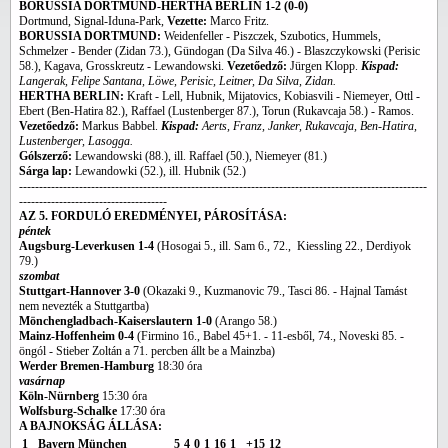
BORUSSIA DORTMUND-HERTHA BERLIN 1-2 (0-0)
Dortmund, Signal-Iduna-Park,
Vezette:
Marco Fritz.
BORUSSIA DORTMUND:
Weidenfeller - Piszczek, Szubotics, Hummels,
Schmelzer - Bender (Zidan 73.), Gündogan (Da Silva 46.) - Blaszczykowski (Perisic
58.), Kagava, Grosskreutz - Lewandowski.
Vezetőedző:
Jürgen Klopp.
Kispad:
Langerak, Felipe Santana, Löwe, Perisic, Leitner, Da Silva, Zidan.
HERTHA BERLIN:
Kraft - Lell, Hubnik, Mijatovics, Kobiasvili - Niemeyer, Ottl -
Ebert (Ben-Hatira 82.), Raffael (Lustenberger 87.), Torun (Rukavcaja 58.) - Ramos.
Vezetőedző:
Markus Babbel.
Kispad:
Aerts, Franz, Janker, Rukavcaja, Ben-Hatira,
Lustenberger, Lasogga.
Gólszerző:
Lewandowski (88.), ill. Raffael (50.), Niemeyer (81.)
Sárga lap:
Lewandowki (52.), ill. Hubnik (52.)
------------------------------------------------------------------------------------------------------
-------------------------------------
AZ 5. FORDULÓ EREDMÉNYEI, PÁROSÍTÁSA:
péntek
Augsburg-Leverkusen 1-4
(Hosogai 5., ill. Sam 6., 72., Kiessling 22., Derdiyok
79.)
szombat
Stuttgart-Hannover 3-0
(Okazaki 9., Kuzmanovic 79., Tasci 86. - Hajnal Tamást
nem nevezték a Stuttgartba)
Mönchengladbach-Kaiserslautern
1-0
(Arango 58.)
Mainz-Hoffenheim
0-4
(Firmino 16., Babel 45+1. - 11-esből, 74., Noveski 85. -
öngól - Stieber Zoltán a 71. percben állt be a Mainzba)
Werder Bremen-Hamburg
18:30 óra
vasárnap
Köln-Nürnberg
15:30 óra
Wolfsburg-Schalke
17:30 óra
A BAJNOKSÁG ÁLLÁSA:
1
Bayern München
5
4
0
1
16
1
+15
12