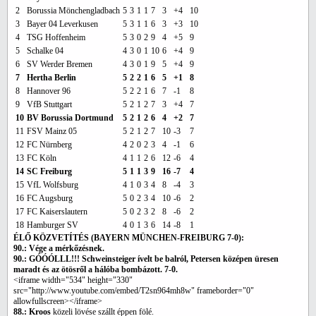
2
Borussia Mönchengladbach
5
3
1
1
7
3
+4
10
3
Bayer 04 Leverkusen
5
3
1
1
6
3
+3
10
4
TSG Hoffenheim
5
3
0
2
9
4
+5
9
5
Schalke 04
4
3
0
1
10
6
+4
9
6
SV Werder Bremen
4
3
0
1
9
5
+4
9
7
Hertha Berlin
5
2
2
1
6
5
+1
8
8
Hannover 96
5
2
2
1
6
7
-1
8
9
VfB Stuttgart
5
2
1
2
7
3
+4
7
10
BV Borussia Dortmund
5
2
1
2
6
4
+2
7
11
FSV Mainz 05
5
2
1
2
7
10
-3
7
12
FC Nürnberg
4
2
0
2
3
4
-1
6
13
FC Köln
4
1
1
2
6
12
-6
4
14
SC Freiburg
5
1
1
3
9
16
-7
4
15
VfL Wolfsburg
4
1
0
3
4
8
-4
3
16
FC Augsburg
5
0
2
3
4
10
-6
2
17
FC Kaiserslautern
5
0
2
3
2
8
-6
2
18
Hamburger SV
4
0
1
3
6
14
-8
1
ÉLŐ KÖZVETÍTÉS (BAYERN MÜNCHEN-FREIBURG 7-0):
90.: Vége a mérkőzésnek.
90.: GÓÓÓLLL!!! Schweinsteiger ívelt be balról, Petersen középen üresen
maradt és az ötösről a hálóba bombázott. 7-0.
<iframe width="534" height="330"
src="http://www.youtube.com/embed/T2sn964mh8w" frameborder="0"
allowfullscreen></iframe>
88.: Kroos
közeli lövése szállt éppen fölé.