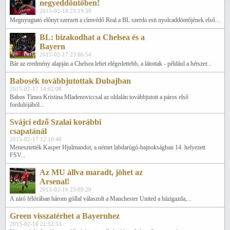
negyeddöntőben!
2015-02-18 23:19:30
Megnyugtató előnyt szerzett a címvédő Real a BL szerda esti nyolcaddöntőjének első...
BL: bizakodhat a Chelsea és a
Bayern
2015-02-17 23:06:54
Bár az eredmény alapján a Chelsea lehet elégedettebb, a látottak - például a hétszer...
Babosék továbbjutottak Dubajban
2015-02-17 14:02:08
Babos Tímea Kristina Mladenoviccsal az oldalán továbbjutott a páros első
fordulójából...
Svájci edző Szalai korábbi
csapatánál
2015-02-17 12:10:46
Menesztették Kasper Hjulmandot, a német labdarúgó-bajnokságban 14. helyezett
FSV...
Az MU állva maradt, jöhet az
Arsenal!
2015-02-16 23:09:29
A záró félórában három góllal válaszolt a Manchester United a házigazda,...
Green visszatérhet a Bayernhez
2015-02-16 21:52:53