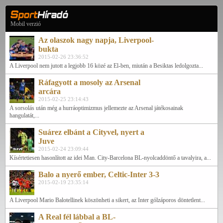
Mobil verzió
Az olaszok nagy napja, Liverpool-
bukta
2015-02-26 23:36:52
A Liverpool nem jutott a legjobb 16 közé az El-ben, miután a Besiktas ledolgozta...
Ráfagyott a mosoly az Arsenal
arcára
2015-02-25 23:14:43
A sorsolás után még a hurráoptimizmus jellemezte az Arsenal játékosainak
hangulatát,...
Suárez elbánt a Cityvel, nyert a
Juve
2015-02-24 23:09:44
Kísértetiesen hasonlított az idei Man. City-Barcelona BL-nyolcaddöntő a tavalyira, a...
Balo a nyerő ember, Celtic-Inter 3-3
2015-02-19 23:35:14
A Liverpool Mario Balotellinek köszönheti a sikert, az Inter gólzáporos döntetlent...
A Real fél lábbal a BL-