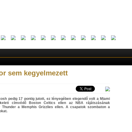
or sem kegyelmezett
h pedig 17 pontig jutott, ez lényegében elegendő volt a Miami
keleti címvédő Boston Celtics ellen az NBA rájátszásának
ty Thunder a Memphis Grizzlies ellen. A csapatok szombaton a
okat.