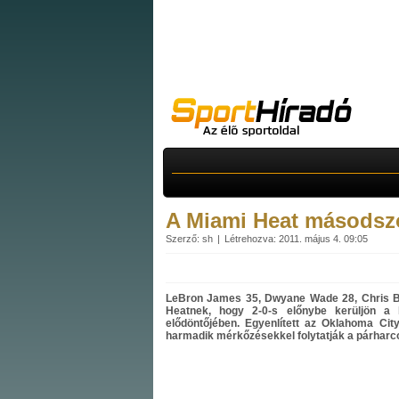
A Miami Heat másodsz
Szerző: sh
Létrehozva: 2011. május 4. 09:05
LeBron James 35, Dwyane Wade 28, Chris Bos
Heatnek, hogy 2-0-s előnybe kerüljön a 
elődöntőjében. Egyenlített az Oklahoma Ci
harmadik mérkőzésekkel folytatják a párharc