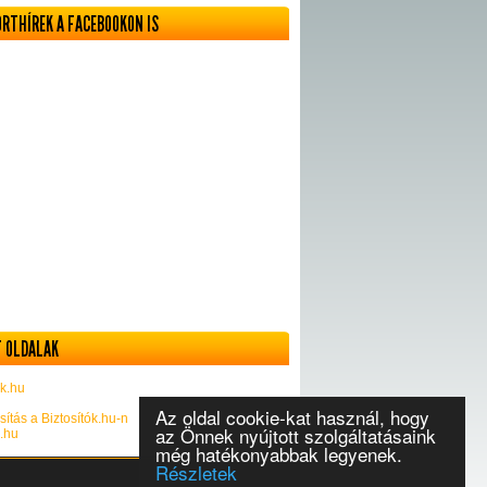
ORTHÍREK A FACEBOOKON IS
 OLDALAK
k.hu
Az oldal cookie-kat használ, hogy
sítás a Biztosítók.hu-n
az Önnek nyújtott szolgáltatásaink
k.hu
még hatékonyabbak legyenek.
Részletek