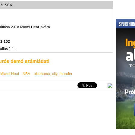
ŐZÉSEK:
 állása 2-0 a Miami Heat javára.
11-102
állás 1-1.
rós demó számládat!
Miami Heat
NBA
oklahoma_city_thunder