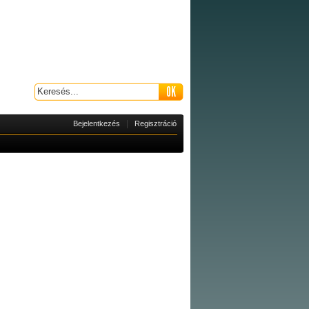
|
Bejelentkezés
Regisztráció