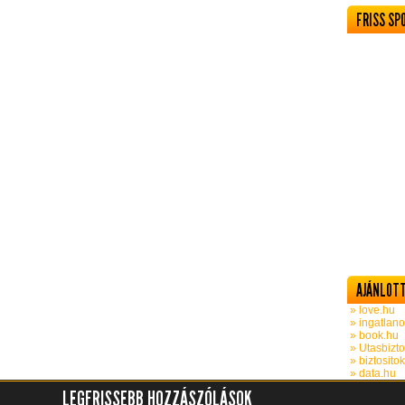
FRISS SP
AJÁNLOTT
» love.hu
» ingatlano
» book.hu
» Utasbizto
» biztosito
» data.hu
LEGFRISSEBB HOZZÁSZÓLÁSOK