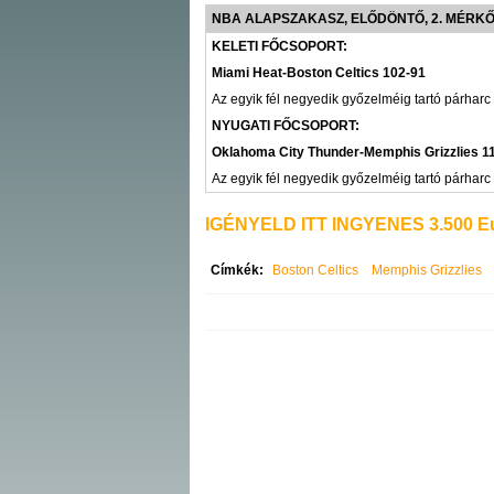
NBA ALAPSZAKASZ, ELŐDÖNTŐ, 2. MÉRK
KELETI FŐCSOPORT:
Miami Heat-Boston Celtics 102-91
Az egyik fél negyedik győzelméig tartó párharc
NYUGATI FŐCSOPORT:
Oklahoma City Thunder-Memphis Grizzlies 1
Az egyik fél negyedik győzelméig tartó párharc 
IGÉNYELD ITT INGYENES 3.500 Eu
Címkék:
Boston Celtics
Memphis Grizzlies