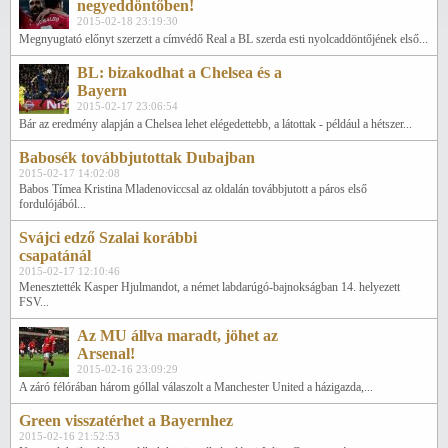
negyeddöntőben!
2015-02-18 23:19:30
Megnyugtató előnyt szerzett a címvédő Real a BL szerda esti nyolcaddöntőjének első...
BL: bizakodhat a Chelsea és a
Bayern
2015-02-17 23:06:54
Bár az eredmény alapján a Chelsea lehet elégedettebb, a látottak - például a hétszer...
Babosék továbbjutottak Dubajban
2015-02-17 14:02:08
Babos Tímea Kristina Mladenoviccsal az oldalán továbbjutott a páros első
fordulójából...
Svájci edző Szalai korábbi
csapatánál
2015-02-17 12:10:46
Menesztették Kasper Hjulmandot, a német labdarúgó-bajnokságban 14. helyezett
FSV...
Az MU állva maradt, jöhet az
Arsenal!
2015-02-16 23:09:29
A záró félórában három góllal válaszolt a Manchester United a házigazda,...
Green visszatérhet a Bayernhez
2015-02-16 21:52:53