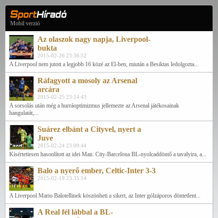
Mobil verzió
Az olaszok nagy napja, Liverpool-
bukta
2015-02-26 23:36:52
A Liverpool nem jutott a legjobb 16 közé az El-ben, miután a Besiktas ledolgozta...
Ráfagyott a mosoly az Arsenal
arcára
2015-02-25 23:14:43
A sorsolás után még a hurráoptimizmus jellemezte az Arsenal játékosainak
hangulatát,...
Suárez elbánt a Cityvel, nyert a
Juve
2015-02-24 23:09:44
Kísértetiesen hasonlított az idei Man. City-Barcelona BL-nyolcaddöntő a tavalyira, a...
Balo a nyerő ember, Celtic-Inter 3-3
2015-02-19 23:35:14
A Liverpool Mario Balotellinek köszönheti a sikert, az Inter gólzáporos döntetlent...
A Real fél lábbal a BL-